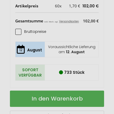
Artikelpreis
60x
1,70 €
102,00 €
Gesamtsumme
102,00 €
Versandkosten
exkl. MwSt. zzgl.
Bruttopreise
Voraussichtliche Lieferung
12
August
am
12. August
SOFORT
733 Stück
VERFÜGBAR
12
Auf
In den Warenkorb
teiliges
Lager
Buntstifteset