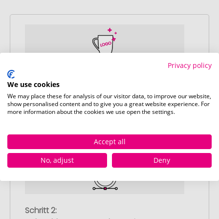
Privacy policy
Schritt 1:
We use cookies
Artikelkonfiguration
We may place these for analysis of our visitor data, to improve our website,
Wählen Sie Ihre gewünschten
show personalised content and to give you a great website experience. For
Werbeartikel aus und passen Sie diese
more information about the cookies we use open the settings.
nach Ihren Vorstellungen an.
Anschließend legen Sie die konfigurierten
Accept all
Artikel in Ihren Warenkorb.
No, adjust
Deny
Schritt 2: