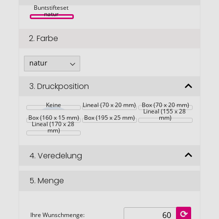
12 teiliges 
springen
Buntstifteset 
natur 
2.
Farbe
3.
Druckposition
Keine
Lineal (70 x 20 mm)
Box (70 x 20 mm)
Lineal (155 x 28 
Box (160 x 15 mm)
Box (195 x 25 mm)
mm)
Lineal (170 x 28 
mm)
4.
Veredelung
5.
Menge
Ihre Wunschmenge: