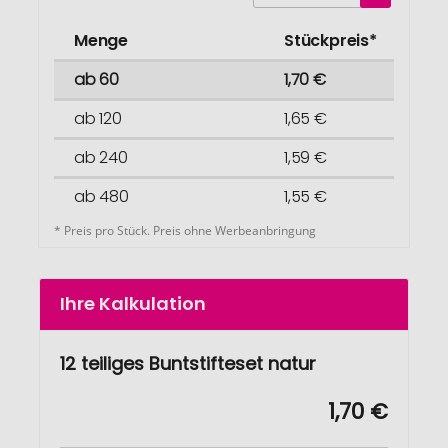
Menge
Stückpreis*
ab 60
1,70 €
ab 120
1,65 €
ab 240
1,59 €
ab 480
1,55 €
* Preis pro Stück. Preis ohne Werbeanbringung
Ihre Kalkulation
12 teiliges Buntstifteset natur
1,70 €