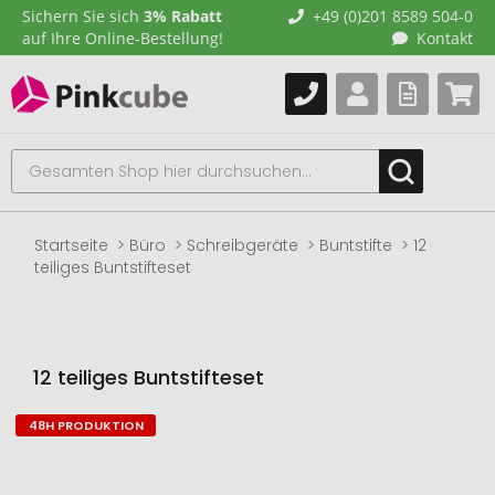
Sichern Sie sich
3% Rabatt
+49 (0)201 8589 504-0
auf Ihre Online-Bestellung!
Kontakt
Startseite
Büro
Schreibgeräte
Buntstifte
12
teiliges Buntstifteset
12 teiliges Buntstifteset
48H PRODUKTION
Zum
Ende
der