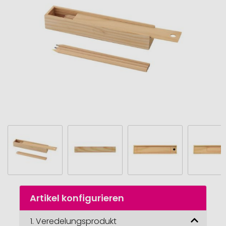
Bildgalerie
springen
Zum
Artikel konfigurieren
Anfang
der
Bildgalerie
1.
Veredelungsprodukt