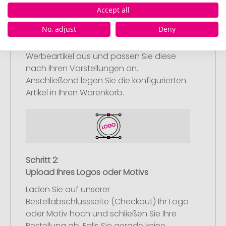
Accept all
Schritt 1:
No, adjust
Deny
Artikelkonfiguration
Wählen Sie Ihre gewünschten
Werbeartikel aus und passen Sie diese
nach Ihren Vorstellungen an.
Anschließend legen Sie die konfigurierten
Artikel in Ihren Warenkorb.
Schritt 2:
Upload Ihres Logos oder Motivs
Laden Sie auf unserer
Bestellabschlussseite (Checkout) Ihr Logo
oder Motiv hoch und schließen Sie Ihre
Bestellung ab. Falls Sie gerade keine