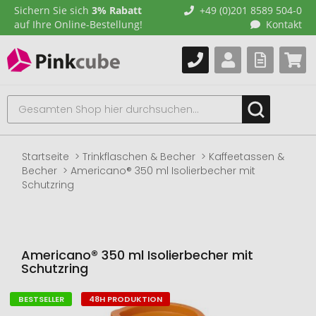
Sichern Sie sich
3% Rabatt
+49 (0)201 8589 504-0
auf Ihre Online-Bestellung!
Kontakt
Startseite
Trinkflaschen & Becher
Kaffeetassen &
Becher
Americano® 350 ml Isolierbecher mit
Schutzring
Americano® 350 ml Isolierbecher mit
Schutzring
BESTSELLER
48H PRODUKTION
Zum