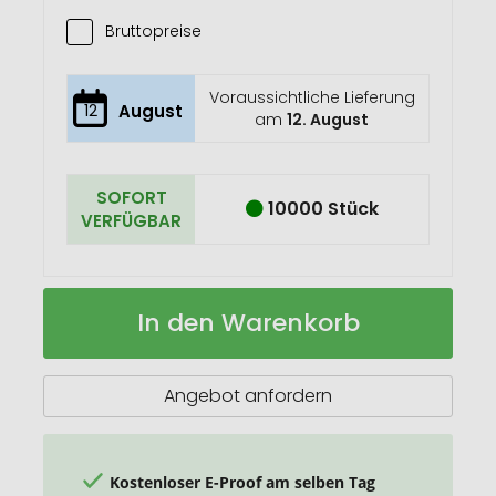
Bruttopreise
Voraussichtliche Lieferung
12
August
am
12. August
SOFORT
10000 Stück
VERFÜGBAR
Americano®
Auf
In den Warenkorb
350
Lager
ml
Isolierbecher
mit
Angebot anfordern
Schutzring
Kostenloser E-Proof am selben Tag