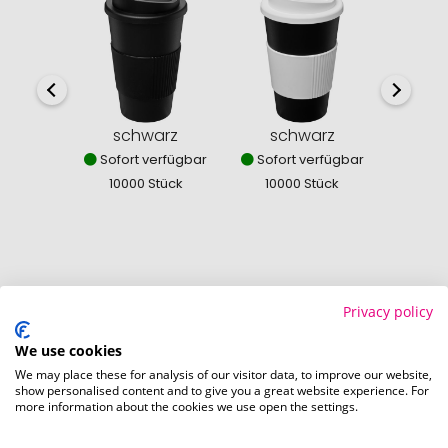
schwarz
schwarz
sc
Sofort verfügbar
Sofort verfügbar
Sofor
10000 Stück
10000 Stück
100
So einfach bestellen Sie Ihre Werbeartikel bei
Privacy policy
Pinkcube
We use cookies
We may place these for analysis of our visitor data, to improve our website,
show personalised content and to give you a great website experience. For
more information about the cookies we use open the settings.