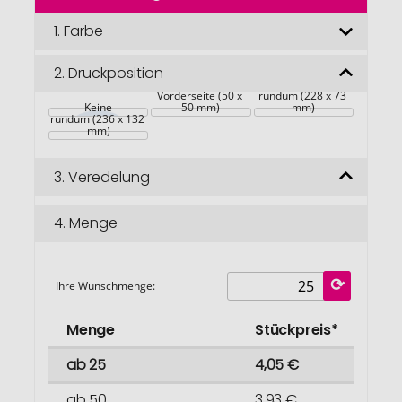
der
Bildgalerie
1.
Farbe
springen
2.
Druckposition
Vorderseite (50 x 
rundum (228 x 73 
Keine
50 mm)
mm)
rundum (236 x 132 
mm)
3.
Veredelung
4.
Menge
Ihre Wunschmenge:
Menge
Stückpreis*
ab 25
4,05 €
ab 50
3,93 €