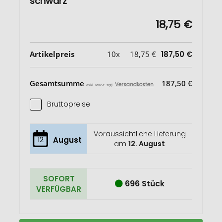
schwarz
18,75 €
Artikelpreis
10x
18,75 €
187,50 €
Gesamtsumme
187,50 €
Versandkosten
exkl. MwSt. zzgl.
Bruttopreise
Voraussichtliche Lieferung
12
August
am
12. August
SOFORT
696 Stück
VERFÜGBAR