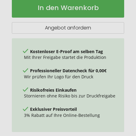
AOC-
Auf
In den Warenkorb
Oversize-
Lager
Taschenschirm
Magic
Windfighter
Angebot anfordern
Carbon
2.0
mit
Windproof-
Kostenloser E-Proof am selben Tag
PLUS-
Mit Ihrer Freigabe startet die Produktion
System
Professioneller Datencheck für 0,00€
Wir prüfen Ihr Logo für den Druck
Risikofreies Einkaufen
Stornieren ohne Risiko bis zur Druckfreigabe
Exklusiver Preisvorteil
3% Rabatt auf Ihre Online-Bestellung