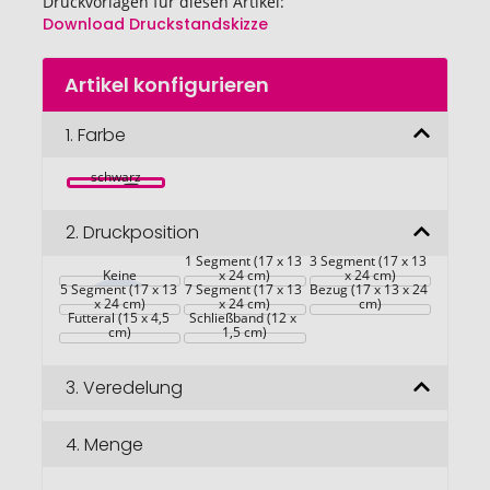
Druckvorlagen für diesen Artikel:
Download Druckstandskizze
Zum
Artikel konfigurieren
Anfang
der
Bildgalerie
1.
Farbe
springen
schwarz
2.
Druckposition
1 Segment (17 x 13 
3 Segment (17 x 13 
Keine
x 24 cm)
x 24 cm)
5 Segment (17 x 13 
7 Segment (17 x 13 
Bezug (17 x 13 x 24 
x 24 cm)
x 24 cm)
cm)
Futteral (15 x 4,5 
Schließband (12 x 
cm)
1,5 cm)
3.
Veredelung
4.
Menge