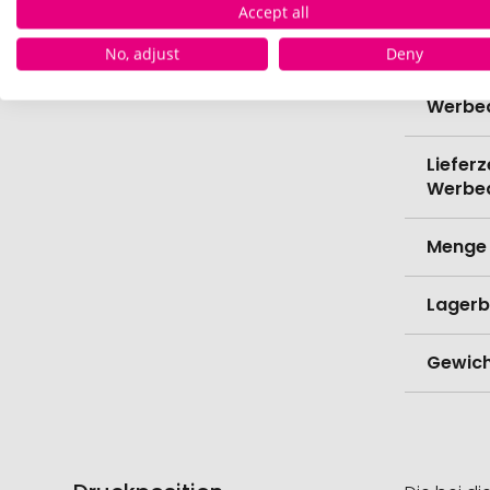
Accept all
Verede
No, adjust
Deny
Lieferz
Werbe
Lieferz
Werbe
Menge 
Lagerb
Gewich