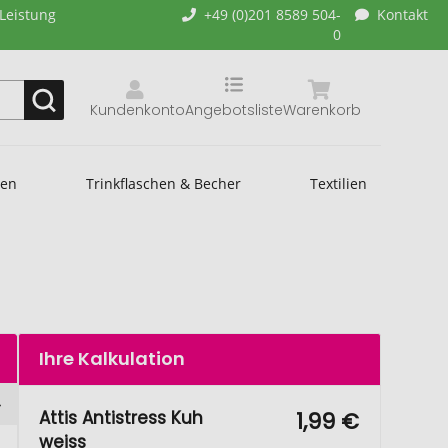
-Leistung
+49 (0)201 8589 504-
Kontakt
0
Kundenkonto
Angebotsliste
Warenkorb
hen
Trinkflaschen & Becher
Textilien
Ihre Kalkulation
Attis Antistress Kuh
1,99 €
weiss