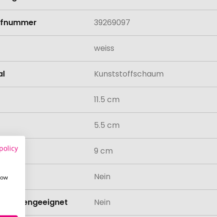
rifnummer
39269097
weiss
al
Kunststoffschaum
11.5 cm
5.5 cm
policy
9 cm
odukt
Nein
how
schinengeeignet
Nein