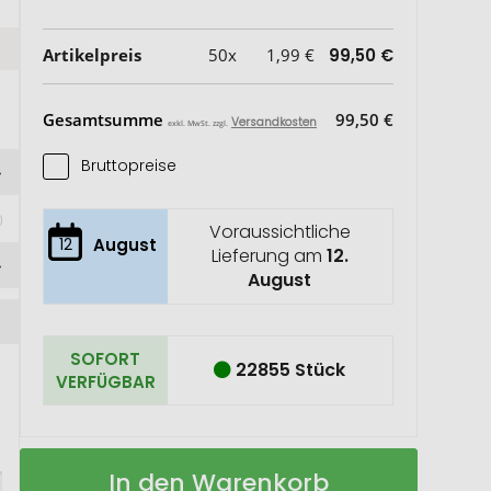
Artikelpreis
50x
1,99 €
99,50 €
Gesamtsumme
99,50 €
Versandkosten
exkl. MwSt. zzgl.
Bruttopreise
 
Voraussichtliche
12
August
Lieferung am
12.
August
SOFORT
22855 Stück
VERFÜGBAR
Attis
Auf
In den Warenkorb
Antistress
Lager