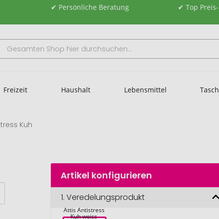
✔ Persönliche Beratung
✔ Top Preis
Freizeit
Haushalt
Lebensmittel
Tasc
stress Kuh
Artikel konfigurieren
1.
Veredelungsprodukt
Attis Antistress 
Kuh weiss 