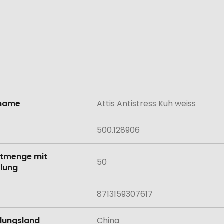
lname
Attis Antistress Kuh weiss
onen
500.128906
tmenge mit
50
lung
8713159307617
llungsland
China