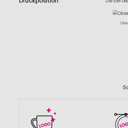
Druckposition
Die bei di
Ober
So