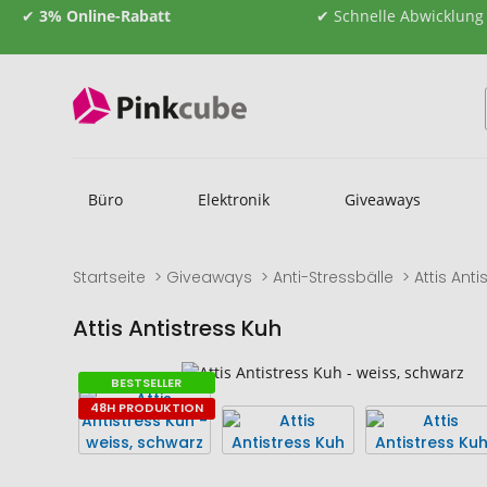
✔
3% Online-Rabatt
✔ Schnelle Abwicklung
Büro
Elektronik
Giveaways
Startseite
Giveaways
Anti-Stressbälle
Attis Anti
Attis Antistress Kuh
Zum
Zum
BESTSELLER
Ende
Anfang
48H PRODUKTION
der
der
Bildgalerie
Bildgalerie
springen
springen