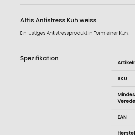
Attis Antistress Kuh weiss
Ein lustiges Antistressprodukt in Form einer Kuh.
Spezifikation
Weitere
Artike
Informati
SKU
Mindes
Verede
EAN
Herste