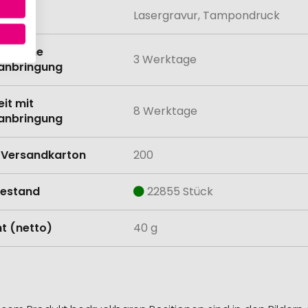
lung
Lasergravur, Tampondruck
eit ohne
3 Werktage
anbringung
eit mit
8 Werktage
anbringung
Versandkarton
200
estand
22855 Stück
t (netto)
40 g