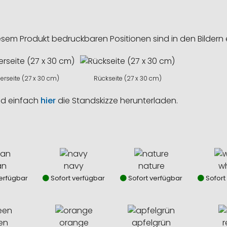
esem Produkt bedruckbaren Positionen sind in den Bildern 
erseite (27 x 30 cm)
Rückseite (27 x 30 cm)
nd einfach
hier
die Standskizze herunterladen.
an
navy
nature
wh
erfügbar
Sofort verfügbar
Sofort verfügbar
Sofort
en
orange
apfelgrün
r