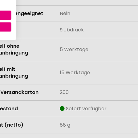
schinengeeignet
Nein
lung
Siebdruck
eit ohne
5 Werktage
anbringung
eit mit
15 Werktage
anbringung
Versandkarton
200
estand
Sofort verfügbar
t (netto)
88 g