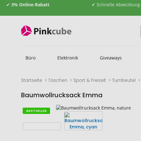
✔
3% Online-Rabatt
✔ Schnelle Abwicklung
Büro
Elektronik
Giveaways
Startseite
Taschen
Sport & Freizeit
Turnbeutel
Baumwollrucksack Emma
Zum
Zum
BESTSELLER
Ende
Anfang
der
der
Bildgalerie
Bildgalerie
springen
springen