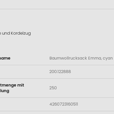
n und Kordelzug
lname
Baumwollrucksack Emma, cyan
onen
200.122888
tmenge mit
250
lung
4260723160511