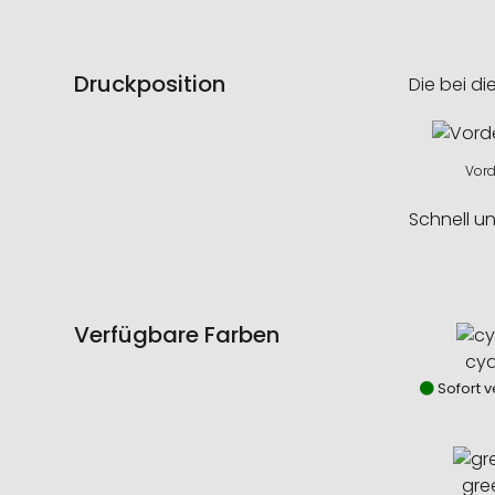
Druckposition
Die bei di
Vord
Schnell u
Verfügbare Farben
cy
Sofort v
gre