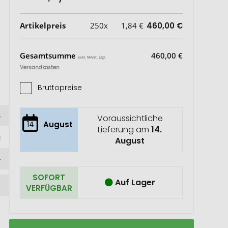
Artikelpreis
250x
1,84 €
460,00 €
Gesamtsumme
460,00 €
exkl. MwSt. zzgl.
Versandkosten
Bruttopreise
Voraussichtliche
14
August
Lieferung am
14.
August
SOFORT
Auf Lager
VERFÜGBAR
Baumwollrucksack
Auf