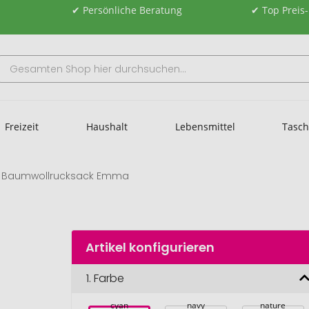
✔ Persönliche Beratung
✔ Top Preis
Freizeit
Haushalt
Lebensmittel
Tasc
Baumwollrucksack Emma
Artikel konfigurieren
1.
Farbe
cyan
navy
nature