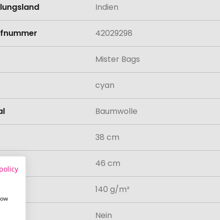
llungsland
Indien
rifnummer
42029298
Mister Bags
cyan
al
Baumwolle
38 cm
46 cm
policy
atur
140 g/m²
how
odukt
Nein