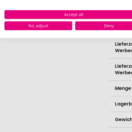
Spülma
Accept all
No, adjust
Deny
Verede
Lieferz
Werbe
Lieferz
Werbe
Menge 
Lagerb
Gewich