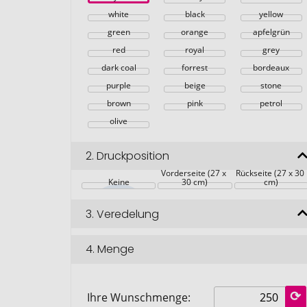
white
black
yellow
green
orange
apfelgrün
red
royal
grey
dark coal
forrest
bordeaux
purple
beige
stone
brown
pink
petrol
olive
2.
Druckposition
Vorderseite (27 x 
Rückseite (27 x 30 
Keine
30 cm)
cm)
3.
Veredelung
4.
Menge
Ihre Wunschmenge: