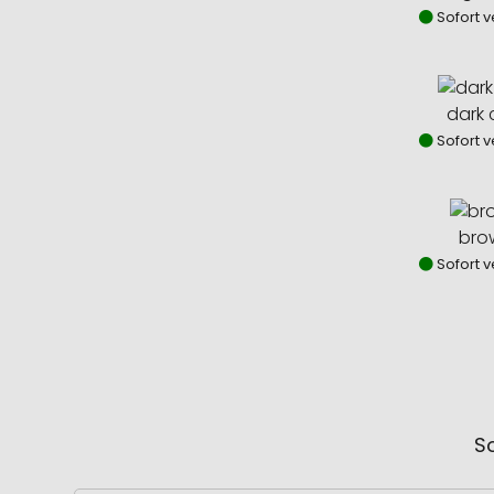
Sofort v
dark 
Sofort v
bro
Sofort v
So