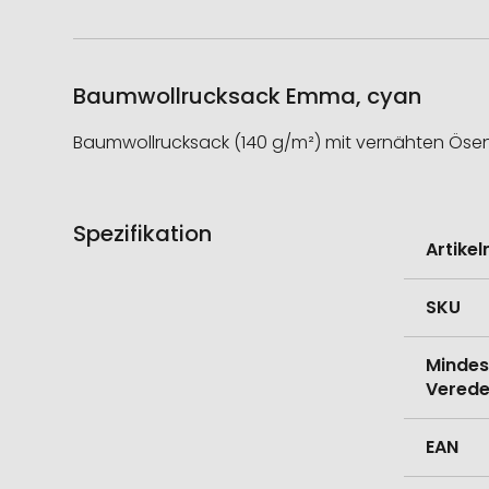
Baumwollrucksack Emma, cyan
Baumwollrucksack (140 g/m²) mit vernähten Öse
Spezifikation
Weitere
Artike
Informati
SKU
Mindes
Verede
EAN