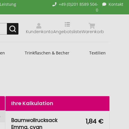
-Leistung
+49 (0)201 8589 504-
Kontakt
0
Kundenkonto
Angebotsliste
Warenkorb
hen
Trinkflaschen & Becher
Textilien
Ihre Kalkulation
Baumwollrucksack
1,84 €
Emma, cyan