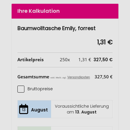
Ihre Kalkulation
Baumwolltasche Emily, forrest
1,31 €
Artikelpreis
250x
1,31 €
327,50 €
Gesamtsumme
327,50 €
Versandkosten
exkl. MwSt. zzgl.
Bruttopreise
Voraussichtliche Lieferung
13
August
am
13. August