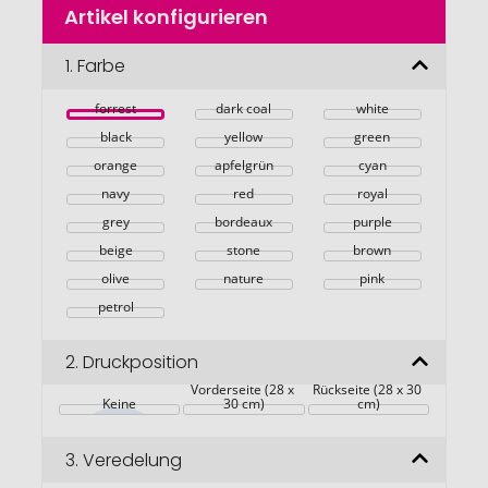
Artikel konfigurieren
Anfang
der
Bildgalerie
1.
Farbe
springen
forrest
dark coal
white
black
yellow
green
orange
apfelgrün
cyan
navy
red
royal
grey
bordeaux
purple
beige
stone
brown
olive
nature
pink
petrol
2.
Druckposition
Vorderseite (28 x 
Rückseite (28 x 30 
Keine
30 cm)
cm)
3.
Veredelung