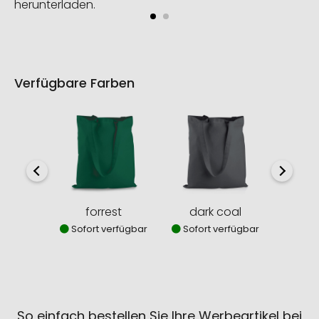
herunterladen.
Verfügbare Farben
forrest
dark coal
w
Sofort verfügbar
Sofort verfügbar
Sofor
So einfach bestellen Sie Ihre Werbeartikel bei