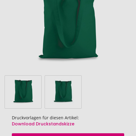
Bildgalerie
springen
Druckvorlagen für diesen Artikel:
Download Druckstandskizze
Zum