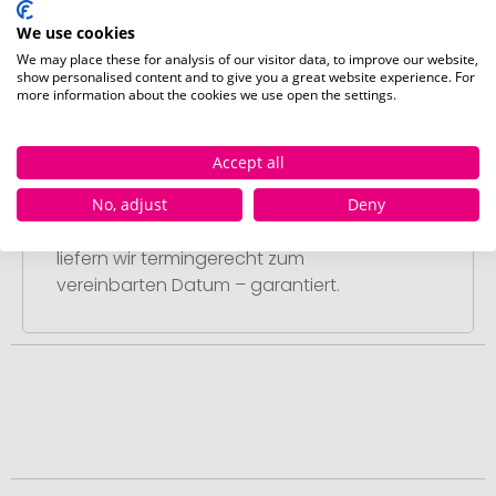
Sie diese freigeben, starten wir
umgehend mit der Produktion.
We use cookies
We may place these for analysis of our visitor data, to improve our website,
show personalised content and to give you a great website experience. For
more information about the cookies we use open the settings.
Accept all
Schritt 4:
Pünktliche und schnelle Lieferung
No, adjust
Deny
Nach Ihrer Freigabe der Druckvorschau
liefern wir termingerecht zum
vereinbarten Datum – garantiert.