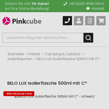
Sichern Sie sich
3% Rabatt
+49 (0)201 8589 504-0
auf Ihre Online-Bestellung!
Kontakt
Startseite
Freizeit
Camping & Outdoor
Isolierflaschen
BELO LUX Isolierflasche 500ml mit C°
BELO LUX Isolierflasche 500ml mit C°
48H PRODUKTION
Zum
Ende
der