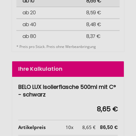
ab 10
8,65 €
ab 20
8,59 €
ab 40
8,48 €
ab 80
8,37 €
* Preis pro Stück. Preis ohne Werbeanbringung
Ihre Kalkulation
BELO LUX Isolierflasche 500ml mit C°
- schwarz
8,65 €
Artikelpreis
10x
8,65 €
86,50 €