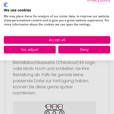
Privacy policy
Anschließend legen Sie die konfigurierten
Artikel in Ihren Warenkorb.
We use cookies
We may place these for analysis of our visitor data, to improve our website,
show personalised content and to give you a great website experience. For
more information about the cookies we use open the settings.
Accept all
Schritt 2:
Upload Ihres Logos oder Motivs
No, adjust
Deny
Laden Sie auf unserer
Bestellabschlussseite (Checkout) Ihr Logo
oder Motiv hoch und schließen Sie Ihre
Bestellung ab. Falls Sie gerade keine
passende Datei zur Verfügung haben,
können Sie diese gerne später
nachliefern.