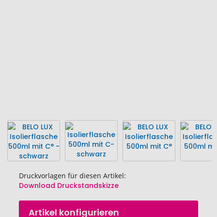
Bildgalerie
springen
Druckvorlagen für diesen Artikel:
Download Druckstandskizze
Zum
Artikel konfigurieren
Anfang