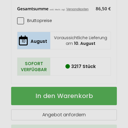
Gesamtsumme
86,50 €
Versandkosten
exkl. MwSt. zzgl.
Bruttopreise
Voraussichtliche Lieferung
10
August
am
10. August
SOFORT
3217 Stück
VERFÜGBAR
BELO
Auf
In den Warenkorb
LUX
Lager
Isolierflasche
500ml
mit
Angebot anfordern
C°