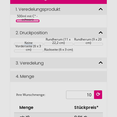
der
Bildgalerie
1.
Veredelungsprodukt
BELO LUX 
Isolierflasche 
springen
500ml mit C° - 
schwarz
2.
Druckposition
Rundherum (11 x 
Rundherum (9 x 20 
Keine
22,2 cm)
cm)
Vorderseite (6 x 3 
cm)
Rückseite (6 x 3 cm)
3.
Veredelung
4.
Menge
Ihre Wunschmenge:
Menge
Stückpreis*