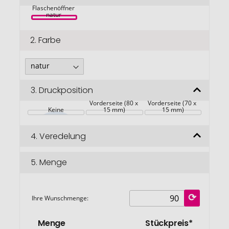
Brama Holz 
springen
Flaschenöffner 
natur 
2.
Farbe
3.
Druckposition
Vorderseite (80 x 
Vorderseite (70 x 
Keine
15 mm)
15 mm)
4.
Veredelung
5.
Menge
Ihre Wunschmenge:
Menge
Stückpreis*