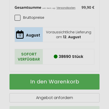
Gesamtsumme
99,90 €
Versandkosten
exkl. MwSt. zzgl.
Bruttopreise
Voraussichtliche Lieferung
12
August
am
12. August
SOFORT
38690 Stück
VERFÜGBAR
Brama
Auf
In den Warenkorb
Holz
Lager
Flaschenöffner
Angebot anfordern