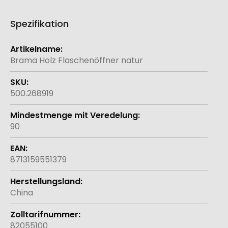
Spezifikation
Weitere
Informationen
Brama Holz Flaschenöffner natur
500.268919
90
8713159551379
China
82055100