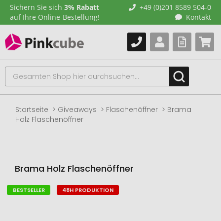
Sichern Sie sich
3% Rabatt
+49 (0)201 8589 504-0
auf Ihre Online-Bestellung!
Kontakt
Startseite
Giveaways
Flaschenöffner
Brama
Holz Flaschenöffner
Brama Holz Flaschenöffner
BESTSELLER
48H PRODUKTION
Zum
Ende
der