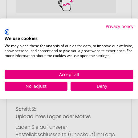
Schritt 1:
Privacy policy
Artikelkonfiguration
Wählen Sie Ihre gewünschten
We use cookies
Werbeartikel aus und passen Sie diese
We may place these for analysis of our visitor data, to improve our website,
show personalised content and to give you a great website experience. For
nach Ihren Vorstellungen an.
more information about the cookies we use open the settings.
Anschließend legen Sie die konfigurierten
Artikel in Ihren Warenkorb.
Accept all
No, adjust
Deny
Schritt 2:
Upload Ihres Logos oder Motivs
Laden Sie auf unserer
Bestellabschlussseite (Checkout) Ihr Logo