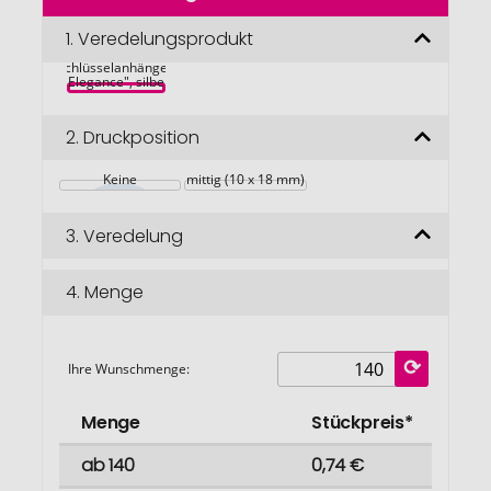
der
Bildgalerie
1.
Veredelungsprodukt
Chip-
springen
Schlüsselanhänger 
"Elegance", silber
2.
Druckposition
Keine
mittig (10 x 18 mm)
3.
Veredelung
4.
Menge
Ihre Wunschmenge:
Menge
Stückpreis*
ab 140
0,74 €