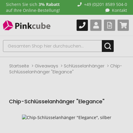
Sichern Sie sich
3% Rabatt
+49 (0)201 8589 504-0
auf Ihre Online-Bestellung!
Kontakt
Startseite
Giveaways
Schlüsselanhänger
Chip-
Schlüsselanhänger "Elegance"
Chip-Schlüsselanhänger "Elegance"
Zum
Ende
der