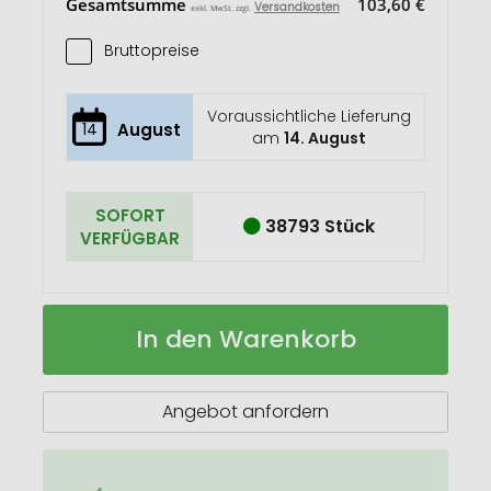
Gesamtsumme
103,60 €
Versandkosten
exkl. MwSt. zzgl.
Bruttopreise
Voraussichtliche Lieferung
14
August
am
14. August
SOFORT
38793 Stück
VERFÜGBAR
Chip-
Auf
In den Warenkorb
Schlüsselanhänger
Lager
"Elegance"
Angebot anfordern