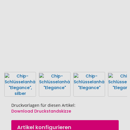
Bildgalerie
springen
Druckvorlagen für diesen Artikel:
Download Druckstandskizze
Zum
Artikel konfigurieren
Anfang