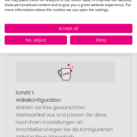
show personalised content and to give you a great website experience. For
more information about the cookies we use open the settings.
Accept all
So einfach bestellen Sie Ihre Werbeartikel bei
No, adjust
Deny
Pinkcube
Schritt 1:
Artikelkonfiguration
Wählen Sie Ihre gewünschten
Werbeartikel aus und passen Sie diese
nach Ihren Vorstellungen an.
Anschließend legen Sie die konfigurierten
Artikel in Ihren Warenkorb.