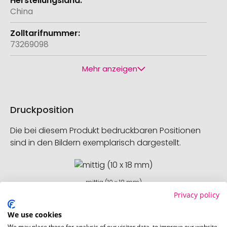
China
73269098
Mehr anzeigen
Druckposition
Die bei diesem Produkt bedruckbaren Positionen
sind in den Bildern exemplarisch dargestellt.
mittig (10 x 18 mm)
Privacy policy
Schnell und einfach
hier
die Standskizze
We use cookies
herunterladen.
We may place these for analysis of our visitor data, to improve our website,