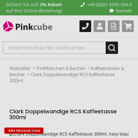
Sichern Sie sich
3% Rabatt
+49 (0)201 8589 504-0
auf Ihre Online-Bestellung!
Kontakt
Startseite
Trinkflaschen & Becher
Kaffeetassen &
Becher
Clark Doppelwandige RCS Kaffeetasse
300ml
Clark Doppelwandige RCS Kaffeetasse
300ml
48H PRODUKTION
Zum