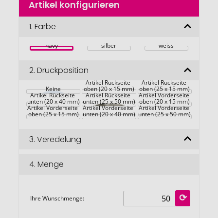
Artikel konfigurieren
Anfang
der
Bildgalerie
1.
Farbe
springen
navy
silber
weiss
2.
Druckposition
Artikel Rückseite 
Artikel Rückseite 
Keine
oben (20 x 15 mm)
oben (25 x 15 mm)
Artikel Rückseite 
Artikel Rückseite 
Artikel Vorderseite 
unten (20 x 40 mm)
unten (25 x 50 mm)
oben (20 x 15 mm)
Artikel Vorderseite 
Artikel Vorderseite 
Artikel Vorderseite 
oben (25 x 15 mm)
unten (20 x 40 mm)
unten (25 x 50 mm)
3.
Veredelung
4.
Menge
Ihre Wunschmenge: