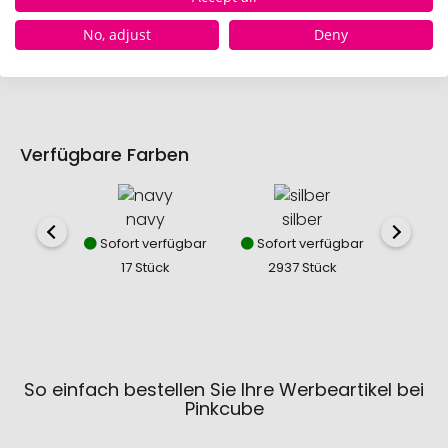
No, adjust
Deny
Verfügbare Farben
navy
silber
w
Sofort verfügbar
Sofort verfügbar
Sofor
17 Stück
2937 Stück
79
So einfach bestellen Sie Ihre Werbeartikel bei
Pinkcube