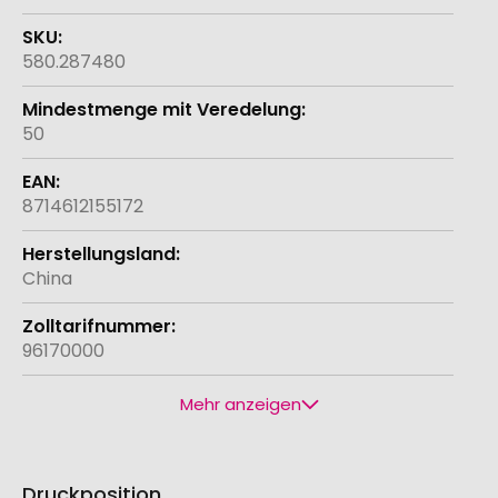
580.287480
50
8714612155172
China
96170000
Mehr anzeigen
Druckposition