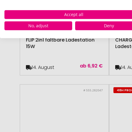
Accept all
No, adjust
Deny
ab 15 Stück
FLIP 2in1 faltbare Ladestation
CHARG
15W
Ladest
ab
6,92 €
14. August
14. 
48H PR
# 555.282047