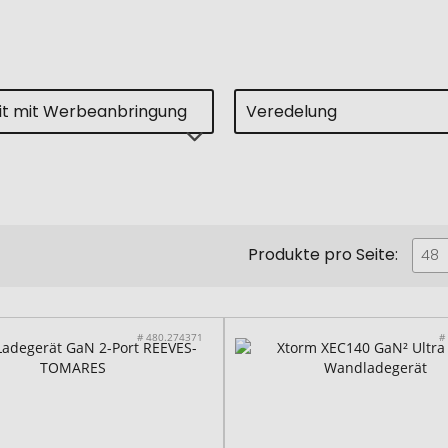
eit mit Werbeanbringung
Veredelung
Produkte pro Seite:
48
# 480.274371
#