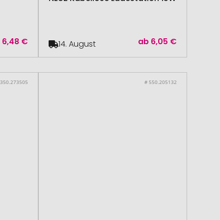
b
6,48 €
ab
6,05 €
14. August
 350.273505
# 550.205132