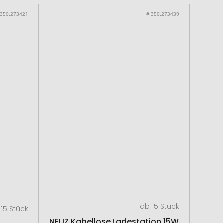
 350.273421
# 350.273439
ab 15 Stück
15 Stück
NEUZ Kabellose Ladestation 15W