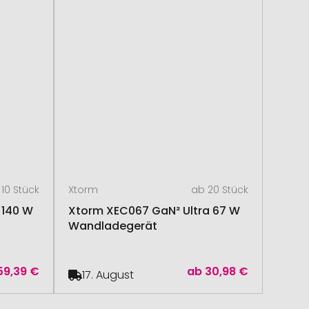
10 Stück
Xtorm
ab 20 Stück
 140 W
Xtorm XEC067 GaN² Ultra 67 W
Wandladegerät
59,39 €
ab
30,98 €
17. August