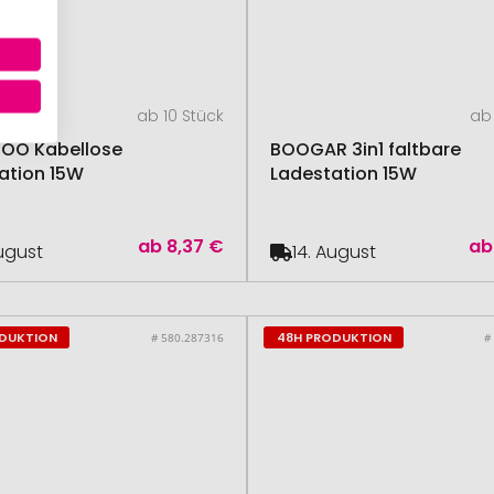
ab 10 Stück
ab 
OO Kabellose
BOOGAR 3in1 faltbare
ation 15W
Ladestation 15W
ab
8,37 €
ab
August
14. August
ODUKTION
48H PRODUKTION
# 580.287316
#