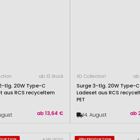
ection
ab 10 Stück
XD Collection
ab 
2-tlg. 20W Type-C
Surge 3-tlg. 20W Type-C
t aus RCS recyceltem
Ladeset aus RCS recyce
PET
ab
13,64 €
ab
August
14. August
ODUKTION
48H PRODUKTION
# 580.287332
#