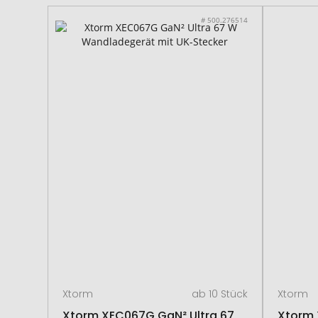
# 500.276514
Xtorm
ab 10 Stück
Xtorm
Xtorm XEC067G GaN² Ultra 67
Xtorm 