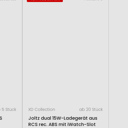
 5 Stück
XD Collection
ab 20 Stück
S
Joltz dual 15W-Ladegerät aus
RCS rec. ABS mit iWatch-Slot