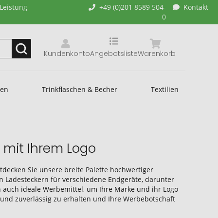
-Leistung
+49 (0)201 8589 504-
Kontakt
0
Kundenkonto
Angebotsliste
Warenkorb
hen
Trinkflaschen & Becher
Textilien
 mit Ihrem Logo
tdecken Sie unsere breite Palette hochwertiger
 an Ladesteckern für verschiedene Endgeräte, darunter
n auch ideale Werbemittel, um Ihre Marke und ihr Logo
 und zuverlässig zu erhalten und Ihre Werbebotschaft