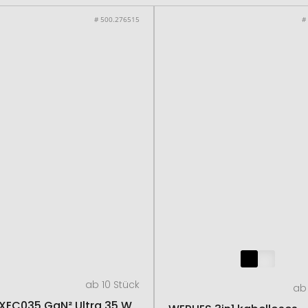
# 500.276515
#
ab 10 Stück
ab 
XEC035 GaN² Ultra 35 W