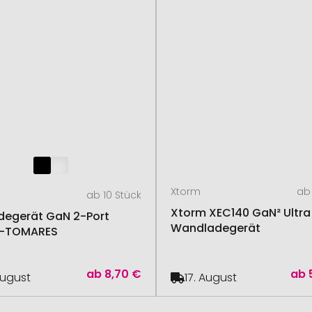
Xtorm
ab 
ab 10 Stück
Xtorm XEC140 GaN² Ultra
degerät GaN 2-Port
Wandladegerät
S-TOMARES
ab
8,70 €
ab
August
17. August