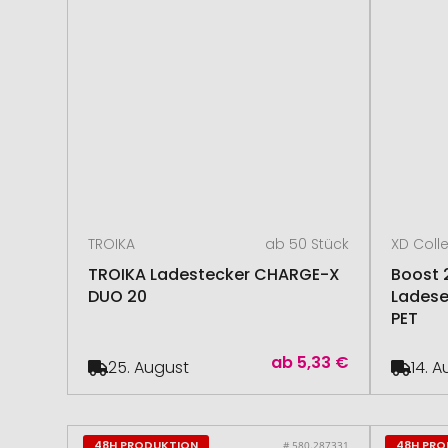
TROIKA
ab 50 Stück
XD Coll
TROIKA Ladestecker CHARGE-X
Boost 
DUO 20
Ladese
PET
ab
5,33 €
25. August
14. 
48H PRODUKTION
48H PR
# 580.287331