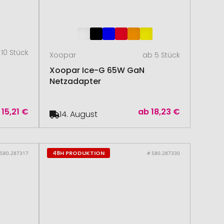
10 Stück
Xoopar
ab 5 Stück
Xoopar Ice-G 65W GaN
Netzadapter
15,21 €
ab
18,23 €
14. August
48H PRODUKTION
 580.287317
# 580.287330