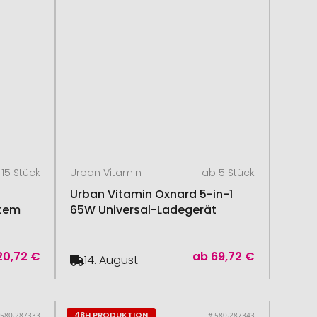
15 Stück
Urban Vitamin
ab 5 Stück
Urban Vitamin Oxnard 5-in-1
ltem
65W Universal-Ladegerät
20,72 €
ab
69,72 €
14. August
48H PRODUKTION
 580.287333
# 580.287343