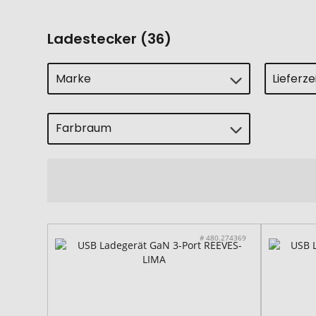
Ladestecker (36)
Marke
Lieferz
Farbraum
# 480.274369