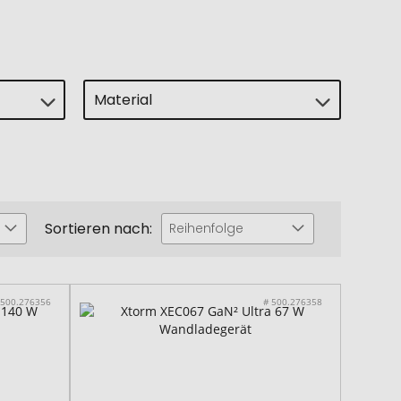
Material
Sortieren nach:
Reihenfolge
 500.276356
# 500.276358