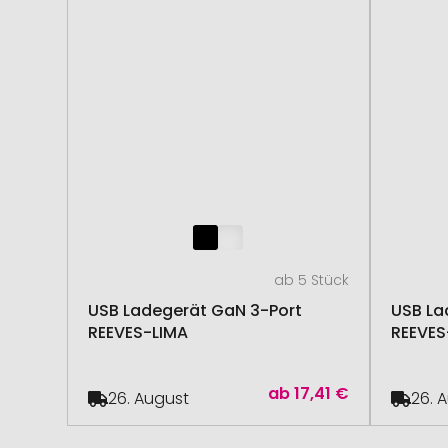
ab 5 Stück
USB Ladegerät GaN 3-Port
USB La
REEVES-LIMA
REEVE
ab
17,41 €
26. August
26. 