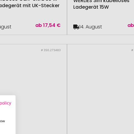
WERLIES 3in1 kabelloses
degerät mit UK-Stecker
Ladegerät 15W
ab
17,54 €
a
August
14. August
# 350.273483
#
policy
how