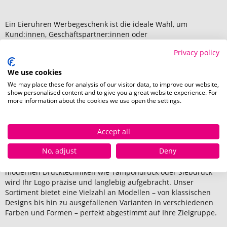
Ein Eieruhren Werbegeschenk ist die ideale Wahl, um
Kund:innen, Geschäftspartner:innen oder
Mitarbeiter:innen mit einem nützlichen und originellen
Privacy policy
Artikel zu überraschen. Diese Werbeartikel eignen sich
perfekt als Giveaway bei Messen, Promotions oder als
We use cookies
Geschenk bei Firmenveranstaltungen. Ihre
Funktionalität und die tägliche Nutzung machen
We may place these for analysis of our visitor data, to improve our website,
show personalised content and to give you a great website experience. For
Eieruhren Werbeartikel zu einem effektiven
more information about the cookies we use open the settings.
Markenbotschafter, der für bleibende Eindrücke sorgt.
Eieruhren bedrucken lassen bei Pinkcube
Accept all
No, adjust
Deny
Bei Pinkcube können Sie Ihre Eieruhren Werbeartikel
individuell gestalten und optimal an Ihre Marke anpassen. Mit
modernen Drucktechniken wie Tampondruck oder Siebdruck
wird Ihr Logo präzise und langlebig aufgebracht. Unser
Sortiment bietet eine Vielzahl an Modellen – von klassischen
Designs bis hin zu ausgefallenen Varianten in verschiedenen
Farben und Formen – perfekt abgestimmt auf Ihre Zielgruppe.