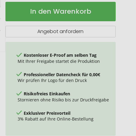
Felta
Auf
In den Warenkorb
Fahrradtasche
Lager
aus
GRS-
recyceltem
Angebot anfordern
Filz
13
L
Kostenloser E-Proof am selben Tag
Mit Ihrer Freigabe startet die Produktion
Professioneller Datencheck für 0,00€
Wir prüfen Ihr Logo für den Druck
Risikofreies Einkaufen
Stornieren ohne Risiko bis zur Druckfreigabe
Exklusiver Preisvorteil
3% Rabatt auf Ihre Online-Bestellung