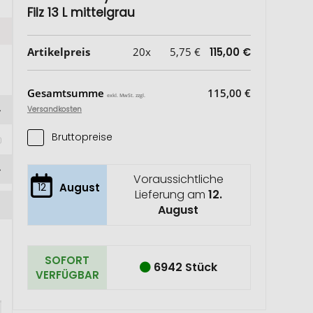
Filz 13 L mittelgrau
Artikelpreis
20x
5,75 €
115,00 €
Gesamtsumme
115,00 €
exkl. MwSt. zzgl.
Versandkosten
Bruttopreise
Voraussichtliche
12
August
Lieferung am
12.
August
SOFORT
6942 Stück
VERFÜGBAR