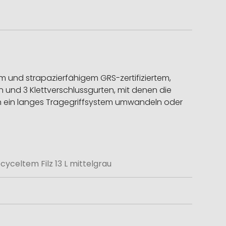
 und strapazierfähigem GRS-zertifiziertem,
n und 3 Klettverschlussgurten, mit denen die
 in ein langes Tragegriffsystem umwandeln oder
yceltem Filz 13 L mittelgrau