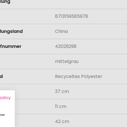
lung
8713159585978
llungsland
China
rifnummer
42029298
mittelgrau
al
Recyceltes Polyester
37 cm
policy
11 cm
how
42 cm