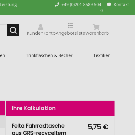
-Leistung
+49 (0)201 8589 504-
Kontakt
0
Kundenkonto
Angebotsliste
Warenkorb
hen
Trinkflaschen & Becher
Textilien
Ihre Kalkulation
Felta Fahrradtasche
5,75 €
aus GRS-recyceltem