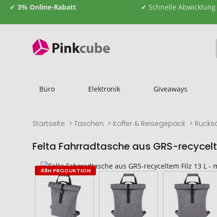
✔
3% Online-Rabatt
✔ Schnelle Abwicklung
Büro
Elektronik
Giveaways
Startseite
Taschen
Koffer & Reisegepäck
Rucks
Felta Fahrradtasche aus GRS-recycelte
Zum
Zum
48H PRODUKTION
Ende
Anfang
der
der
Bildgalerie
Bildgalerie
springen
springen