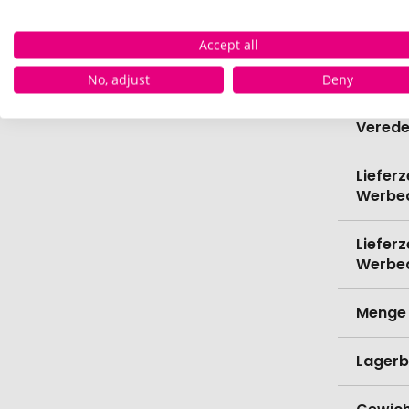
Bio-Pr
Accept all
Spülma
No, adjust
Deny
Verede
Lieferz
Werbe
Lieferz
Werbe
Menge 
Lagerb