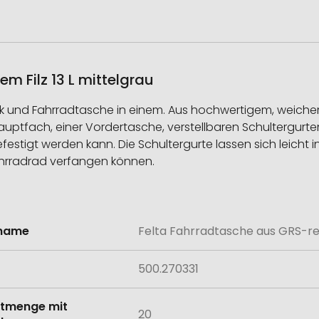
m Filz 13 L mittelgrau
ck und Fahrradtasche in einem. Aus hochwertigem, weichem
auptfach, einer Vordertasche, verstellbaren Schultergurte
stigt werden kann. Die Schultergurte lassen sich leicht
Fahrradrad verfangen können.
lname
Felta Fahrradtasche aus GRS-rec
onen
500.270331
tmenge mit
20