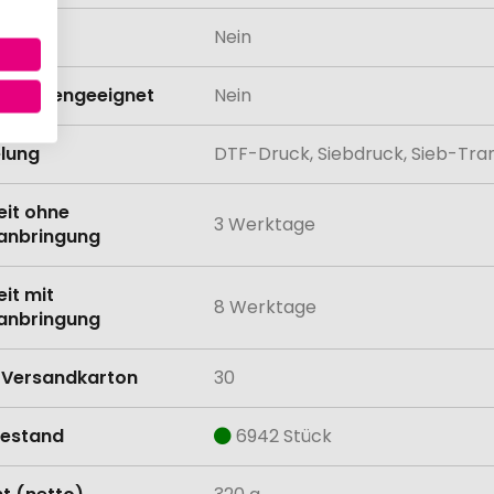
odukt
Nein
schinengeeignet
Nein
lung
DTF-Druck, Siebdruck, Sieb-Trans
eit ohne
3 Werktage
anbringung
eit mit
8 Werktage
anbringung
Versandkarton
30
estand
6942 Stück