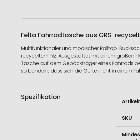
Felta Fahrradtasche aus GRS-recycelte
Multifunktionaler und modischer Rolltop-Rucksa
recyceltem Filz. Ausgestattet mit einem großen H
Tasche auf dem Gepäckträger eines Fahrrads befe
so bündeln, dass sich die Gurte nicht in einem 
Spezifikation
Weitere
Artike
Informati
SKU
Mindes