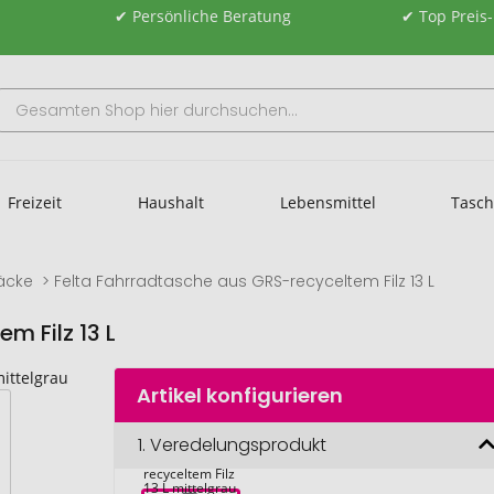
✔ Persönliche Beratung
✔ Top Preis
Freizeit
Haushalt
Lebensmittel
Tasc
äcke
Felta Fahrradtasche aus GRS-recyceltem Filz 13 L
m Filz 13 L
Artikel konfigurieren
Felta 
1.
Veredelungsprodukt
Fahrradtasche 
aus GRS-
recyceltem Filz 
13 L mittelgrau 