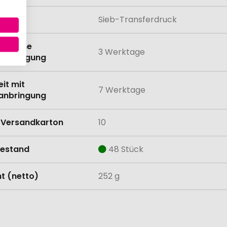
lung
Sieb-Transferdruck
eit ohne
3 Werktage
anbringung
eit mit
7 Werktage
anbringung
Versandkarton
10
estand
48 Stück
t (netto)
252 g