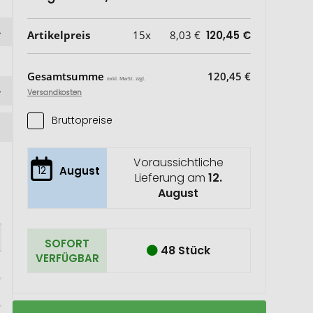
Artikelpreis
15x
8,03 €
120,45 €
Gesamtsumme
120,45 €
exkl. MwSt. zzgl.
Versandkosten
Bruttopreise
Voraussichtliche
12
August
Lieferung am
12.
August
SOFORT
48 Stück
VERFÜGBAR
Fitness-
Auf