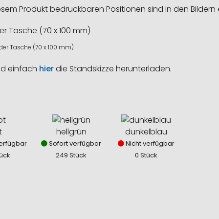
esem Produkt bedruckbaren Positionen sind in den Bildern 
 der Tasche (70 x 100 mm)
nd einfach
hier
die Standskizze herunterladen.
t
hellgrün
dunkelblau
erfügbar
Sofort verfügbar
Nicht verfügbar
ück
249 Stück
0 Stück