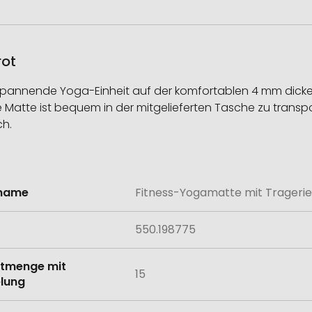
rot
tspannende Yoga-Einheit auf der komfortablen 4 mm dicken
ese Matte ist bequem in der mitgelieferten Tasche zu trans
ch.
lname
Fitness-Yogamatte mit Tragerie
onen
550.198775
tmenge mit
15
lung