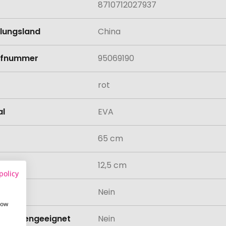
8710712027937
llungsland
China
rifnummer
95069190
rot
al
EVA
65 cm
messer
12,5 cm
policy
odukt
Nein
how
schinengeeignet
Nein