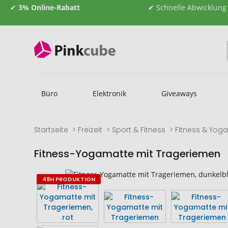
✔
3% Online-Rabatt
✔ Schnelle Abwicklung
Büro
Elektronik
Giveaways
Startseite
Freizeit
Sport & Fitness
Fitness & Yog
Fitness-Yogamatte mit Trageriemen
Zum
Zum
48H PRODUKTION
Ende
Anfang
der
der
Bildgalerie
Bildgalerie
springen
springen