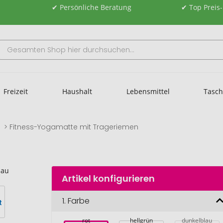
✔ Persönliche Beratung
✔ Top Preis
Freizeit
Haushalt
Lebensmittel
Tasc
a
Fitness-Yogamatte mit Trageriemen
Artikel konfigurieren
1.
Farbe
rot
hellgrün
dunkelblau