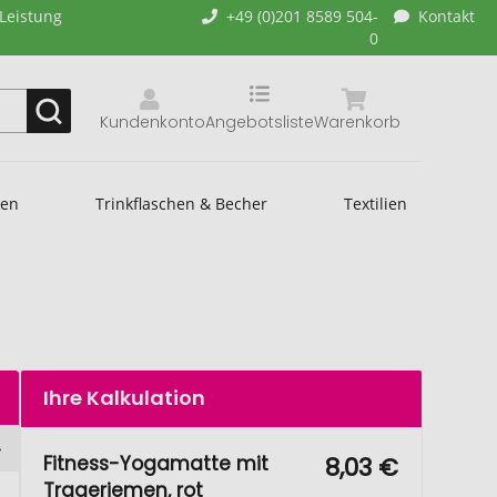
-Leistung
+49 (0)201 8589 504-
Kontakt
0
Kundenkonto
Angebotsliste
Warenkorb
hen
Trinkflaschen & Becher
Textilien
Ihre Kalkulation
Fitness-Yogamatte mit
8,03 €
Trageriemen, rot