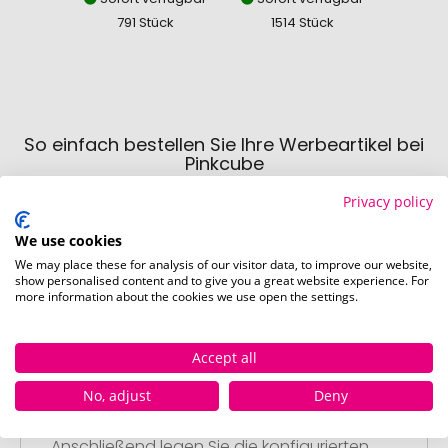
791 Stück
1514 Stück
243
So einfach bestellen Sie Ihre Werbeartikel bei
Pinkcube
Privacy policy
We use cookies
We may place these for analysis of our visitor data, to improve our website,
show personalised content and to give you a great website experience. For
more information about the cookies we use open the settings.
Schritt 1:
Artikelkonfiguration
Accept all
Wählen Sie Ihre gewünschten
No, adjust
Deny
Werbeartikel aus und passen Sie diese
nach Ihren Vorstellungen an.
Anschließend legen Sie die konfigurierten