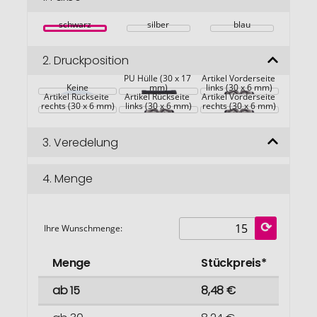
springen
schwarz
silber
blau
2.
Druckposition
PU Hülle (30 x 17 
Artikel Vorderseite 
Keine
mm)
links (30 x 6 mm)
Artikel Rückseite 
Artikel Rückseite 
Artikel Vorderseite 
rechts (30 x 6 mm)
links (30 x 6 mm)
rechts (30 x 6 mm)
3.
Veredelung
4.
Menge
Ihre Wunschmenge:
Menge
Stückpreis*
ab 15
8,48 €