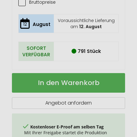
Bruttopreise
Voraussichtliche Lieferung
12
August
am
12. August
SOFORT
791 Stück
VERFÜGBAR
Fix
Auf
In den Warenkorb
Multitool
Lager
Angebot anfordern
Kostenloser E-Proof am selben Tag
Mit Ihrer Freigabe startet die Produktion