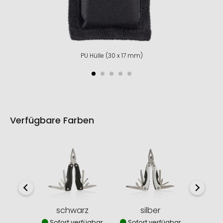
PU Hülle (30 x 17 mm)
Verfügbare Farben
schwarz
silber
Sofort verfügbar
Sofort verfügbar
Sofor