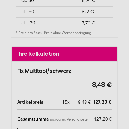
ab 30
8,24 €
ab 60
8,12 €
ab 120
7,79 €
* Preis pro Stück. Preis ohne Werbeanbringung
Ihre Kalkulation
Fix Multitool/schwarz
8,48 €
Artikelpreis
15x
8,48 €
127,20 €
Gesamtsumme
127,20 €
Versandkosten
exkl. MwSt. zzgl.