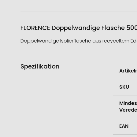
FLORENCE Doppelwandige Flasche 500 
Doppelwandige Isolierflasche aus recyceltem Edels
Spezifikation
Weitere
Artike
Informati
SKU
Mindes
Verede
EAN