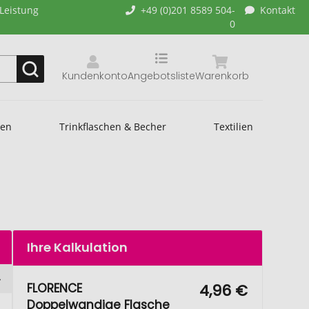
-Leistung
+49 (0)201 8589 504-
Kontakt
0
Kundenkonto
Angebotsliste
Warenkorb
hen
Trinkflaschen & Becher
Textilien
Ihre Kalkulation
FLORENCE
4,96 €
Doppelwandige Flasche