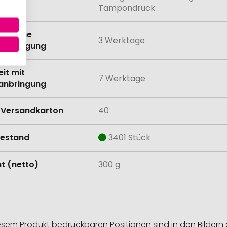
lung
Tampondruck
eit ohne
3 Werktage
anbringung
eit mit
7 Werktage
anbringung
Versandkarton
40
estand
3401 Stück
t (netto)
300 g
esem Produkt bedruckbaren Positionen sind in den Bildern 