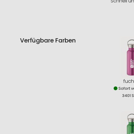
Schnell u
Verfügbare Farben
fuch
Sofort v
3401 S