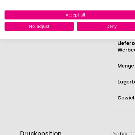
Verede
Accept all
Lieferz
No, adjust
Deny
Werbe
Lieferz
Werbe
Menge 
Lagerb
Gewich
Druckposition
Die bei di