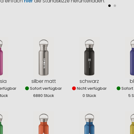
nd einfach
hier
die Standskizze herunterladen.
sia
silber matt
schwarz
b
erfügbar
Sofort verfügbar
Nicht verfügbar
Sofort
tück
6880 Stück
0 Stück
5 