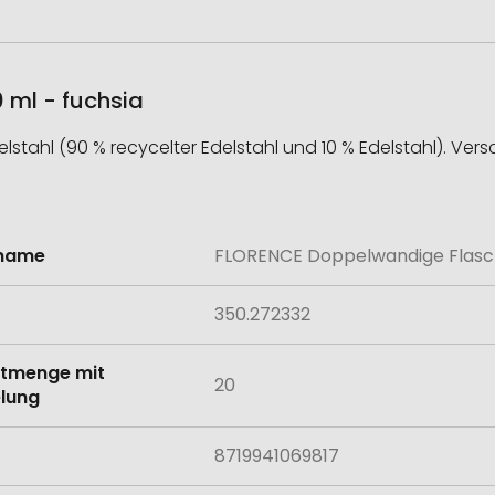
ml - fuchsia
tahl (90 % recycelter Edelstahl und 10 % Edelstahl). Versc
lname
FLORENCE Doppelwandige Flasch
onen
350.272332
tmenge mit
20
lung
8719941069817