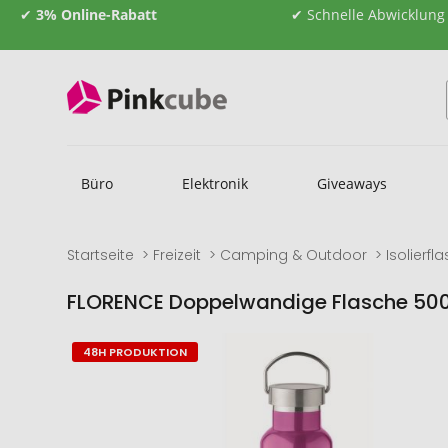
✔
3% Online-Rabatt
✔ Schnelle Abwicklung
Büro
Elektronik
Giveaways
Startseite
Freizeit
Camping & Outdoor
Isolierfl
FLORENCE Doppelwandige Flasche 50
Zum
Zum
48H PRODUKTION
Ende
Anfang
der
der
Bildgalerie
Bildgalerie
springen
springen