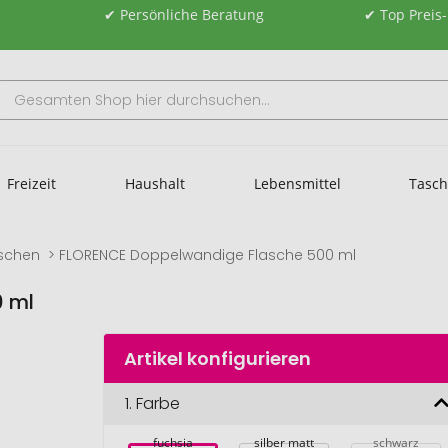
✔ Persönliche Beratung
✔ Top Preis
Freizeit
Haushalt
Lebensmittel
Tasc
aschen
FLORENCE Doppelwandige Flasche 500 ml
0 ml
Artikel konfigurieren
1.
Farbe
fuchsia
silber matt
schwarz