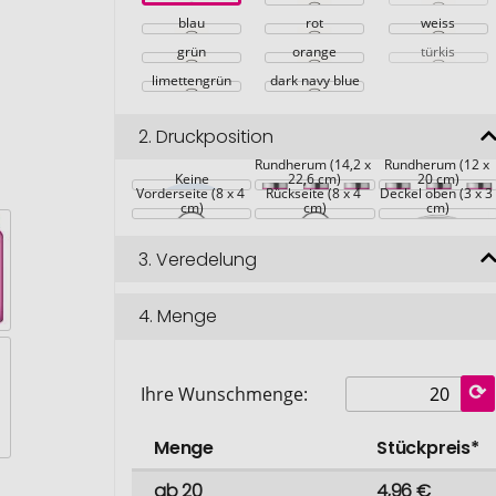
blau
rot
weiss
grün
orange
türkis
limettengrün
dark navy blue
2.
Druckposition
Rundherum (14,2 x 
Rundherum (12 x 
Keine
22,6 cm)
20 cm)
Vorderseite (8 x 4 
Rückseite (8 x 4 
Deckel oben (3 x 3
cm)
cm)
cm)
3.
Veredelung
4.
Menge
Ihre Wunschmenge:
Menge
Stückpreis*
ab 20
4,96 €