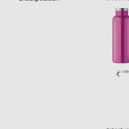
Rundh