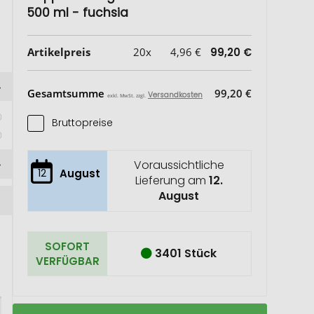
500 ml - fuchsia
Artikelpreis
20x
4,96 €
99,20 €
Gesamtsumme
99,20 €
Versandkosten
exkl. MwSt. zzgl.
Bruttopreise
 
Voraussichtliche
12
August
Lieferung am
12.
August
SOFORT
3401 Stück
VERFÜGBAR
FLORENCE
Auf