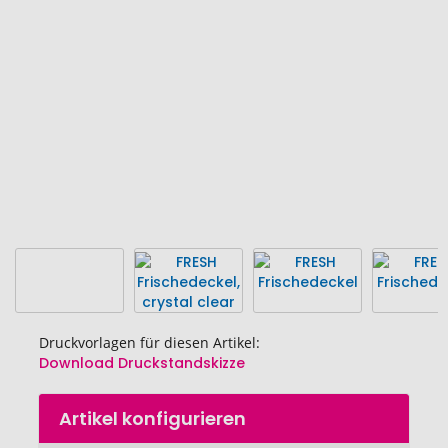
Bildgalerie
springen
Druckvorlagen für diesen Artikel:
Download Druckstandskizze
Zum
Artikel konfigurieren
Anfang
der