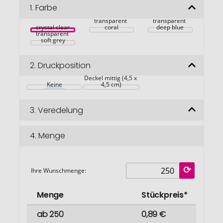
Bildgalerie
1.
Farbe
springen
transparent 
transparent 
crystal clear
coral
deep blue
transparent 
soft grey
2.
Druckposition
Deckel mittig (4,5 x 
Keine
4,5 cm)
3.
Veredelung
4.
Menge
Ihre Wunschmenge:
Menge
Stückpreis*
ab 250
0,89 €