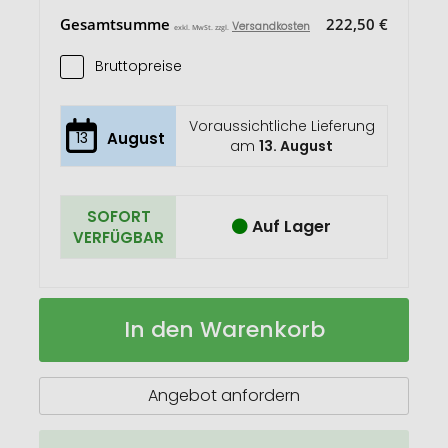
Gesamtsumme
222,50 €
Versandkosten
exkl. MwSt. zzgl.
Bruttopreise
Voraussichtliche Lieferung
13
August
am
13. August
SOFORT
Auf Lager
VERFÜGBAR
FRESH
Auf
In den Warenkorb
Frischedeckel
Lager
Angebot anfordern