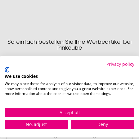
Sofor
So einfach bestellen Sie Ihre Werbeartikel bei
Pinkcube
Privacy policy
We use cookies
We may place these for analysis of our visitor data, to improve our website,
show personalised content and to give you a great website experience. For
more information about the cookies we use open the settings.
Schritt 1:
Artikelkonfiguration
Accept all
Wählen Sie Ihre gewünschten
Werbeartikel aus und passen Sie diese
No, adjust
Deny
nach Ihren Vorstellungen an.
Anschließend legen Sie die konfigurierten