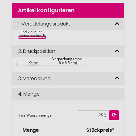
Zum
Artikel konfigurieren
Anfang
Geschenkartikel: 
der
Buntes Lindt Osternest 
Bildgalerie
1.
Veredelungsprodukt
- Lindt-Osterhase mit 
10 Eiern, auch in 
springen
individueller 
Pralinenschachtel,beige
2.
Druckposition
Werbeanbringung 
Verpackung (max. 
Keine
8 x 6,5 cm)
3.
Veredelung
4.
Menge
Ihre Wunschmenge:
Menge
Stückpreis*