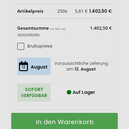
Artikelpreis
250x
5,61 €
1.402,50 €
Gesamtsumme
1.402,50 €
exkl. MwSt. zzgl.
Versandkosten
Bruttopreise
Voraussichtliche Lieferung
12
August
am
12. August
SOFORT
Auf Lager
VERFÜGBAR
Geschenkartikel:
Auf
In den Warenkorb
Buntes
Lager
Lindt