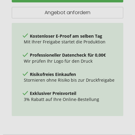
Osternest
-
Angebot anfordern
Lindt-
Osterhase
mit
10
Kostenloser E-Proof am selben Tag
Eiern,
Mit Ihrer Freigabe startet die Produktion
auch
in
Professioneller Datencheck für 0,00€
individueller
Wir prüfen Ihr Logo für den Druck
Pralinenschachtel
Risikofreies Einkaufen
Stornieren ohne Risiko bis zur Druckfreigabe
Exklusiver Preisvorteil
3% Rabatt auf Ihre Online-Bestellung