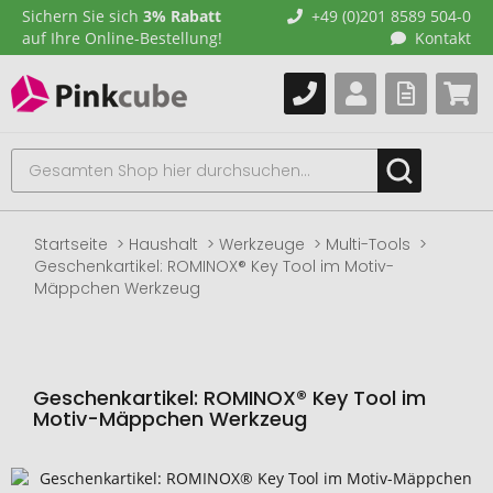
Sichern Sie sich
3% Rabatt
+49 (0)201 8589 504-0
auf Ihre Online-Bestellung!
Kontakt
Startseite
Haushalt
Werkzeuge
Multi-Tools
Geschenkartikel: ROMINOX® Key Tool im Motiv-
Mäppchen Werkzeug
Geschenkartikel: ROMINOX® Key Tool im
Motiv-Mäppchen Werkzeug
Zum