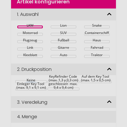
Artikel konfigurieren
Anfang
der
Bildgalerie
1.
Auswahl
springen
LKW
Lion
Snake
Motorrad
SUV
Containerschiff
Flugzeug
Fußball
Haus
Link
Gitarre
Fahrrad
Kleeblatt
Auto
Traktor
2.
Druckposition
Anbringung 
KeyRefinder Code 
Verpackung Key 
Auf dem Key Tool 
Keine
(max. 1,3 x 0,3 cm)
Tool (Mäppchen 
(max. 1,5 x 0,5 cm)
Einleger Key Tool 
geschlossen  max. 
(max. 9,1 x 9,1 cm)
9,4 x 9,4 cm)
3.
Veredelung
4.
Menge