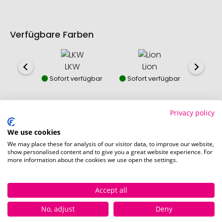
Verfügbare Farben
LKW
Lion
S
Sofort verfügbar
Sofort verfügbar
Sofor
Privacy policy
We use cookies
So einfach bestellen Sie Ihre Werbeartikel bei
We may place these for analysis of our visitor data, to improve our website,
Pinkcube
show personalised content and to give you a great website experience. For
more information about the cookies we use open the settings.
Accept all
No, adjust
Deny