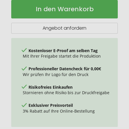
Geschenkartikel:
Auf
In den Warenkorb
ROMINOX®
Lager
Key
Tool
im
Angebot anfordern
Motiv-
Mäppchen
Werkzeug
Kostenloser E-Proof am selben Tag
Mit Ihrer Freigabe startet die Produktion
Professioneller Datencheck für 0,00€
Wir prüfen Ihr Logo für den Druck
Risikofreies Einkaufen
Stornieren ohne Risiko bis zur Druckfreigabe
Exklusiver Preisvorteil
3% Rabatt auf Ihre Online-Bestellung