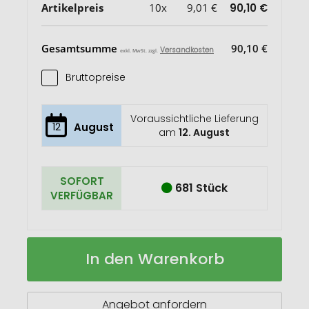
Artikelpreis
10x
9,01 €
90,10 €
Gesamtsumme
90,10 €
Versandkosten
exkl. MwSt. zzgl.
Bruttopreise
Voraussichtliche Lieferung
12
August
am
12. August
SOFORT
681 Stück
VERFÜGBAR
HELSINKI
Auf
In den Warenkorb
LARGE
Lager
Isolierflasche
1000
m
Angebot anfordern