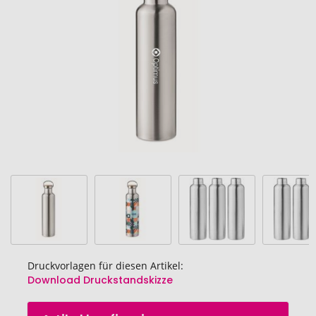
Bildgalerie
springen
Druckvorlagen für diesen Artikel:
Download Druckstandskizze
Zum