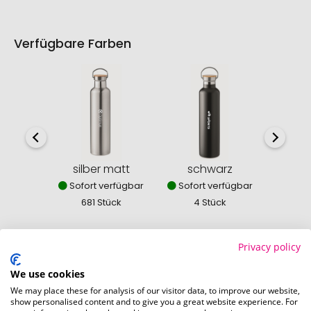
Verfügbare Farben
silber matt
schwarz
dark 
Sofort verfügbar
Sofort verfügbar
Nich
681 Stück
4 Stück
0
Privacy policy
We use cookies
So einfach bestellen Sie Ihre Werbeartikel bei
We may place these for analysis of our visitor data, to improve our website,
Pinkcube
show personalised content and to give you a great website experience. For