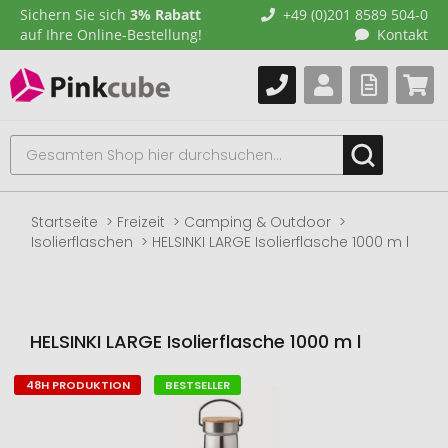
Sichern Sie sich
3% Rabatt
+49 (0)201 8589 504-0
auf Ihre Online-Bestellung!
Kontakt
Startseite
Freizeit
Camping & Outdoor
Isolierflaschen
HELSINKI LARGE Isolierflasche 1000 m l
HELSINKI LARGE Isolierflasche 1000 m l
48H PRODUKTION
BESTSELLER
Zum
Ende
der