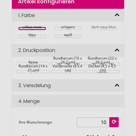
Artikel konfigurieren
Anfang
der
Bildgalerie
1.
Farbe
springen
silber matt
schwarz
dark navy blue
blau
weiß
2.
Druckposition
Rundherum (16 x 
Rundherum (22 x 
Keine
26,2 cm)
26,2 cm)
Rundherum (14 x 
Vorderseite (8 x 4 
Deckel (4,5 x 4,5 
21 cm)
cm)
cm)
3.
Veredelung
4.
Menge
Ihre Wunschmenge: