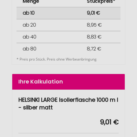
Menge
Stückpreis*
ab 10
9,01 €
ab 20
8,95 €
ab 40
8,83 €
ab 80
8,72 €
* Preis pro Stück. Preis ohne Werbeanbringung
Ihre Kalkulation
HELSINKI LARGE Isolierflasche 1000 m l
- silber matt
9,01 €