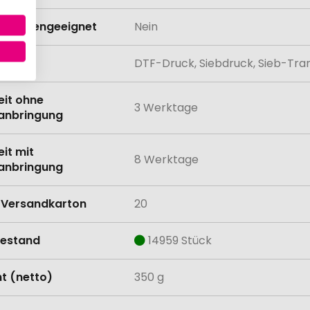
schinengeeignet
Nein
lung
DTF-Druck, Siebdruck, Sieb-Trans
eit ohne
3 Werktage
anbringung
eit mit
8 Werktage
anbringung
Versandkarton
20
estand
14959 Stück
t (netto)
350 g