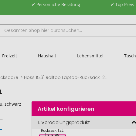
✔ Persönliche Beratung
✔ Top Preis
Freizeit
Haushalt
Lebensmittel
Tasc
ucksäcke
Hoss 15,6" Rolltop Laptop-Rucksack 12L
L
Artikel konfigurieren
1.
Veredelungsprodukt
Hoss 15,6" 
Rolltop Laptop-
Rucksack 12L 
hellgrau 