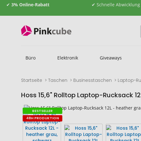
✔
3% Online-Rabatt
✔ Schnelle Abwicklung
Büro
Elektronik
Giveaways
Startseite
Taschen
Businesstaschen
Laptop-R
Hoss 15,6" Rolltop Laptop-Rucksack 12
Zum
Zum
BESTSELLER
Ende
Anfang
48H PRODUKTION
der
der
Bildgalerie
Bildgalerie
springen
springen