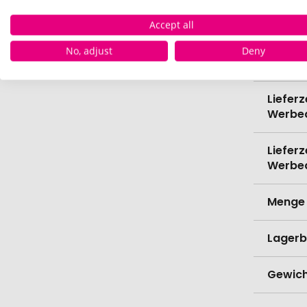
Accept all
Spülma
No, adjust
Deny
Verede
Lieferz
Werbe
Lieferz
Werbe
Menge 
Lagerb
Gewich