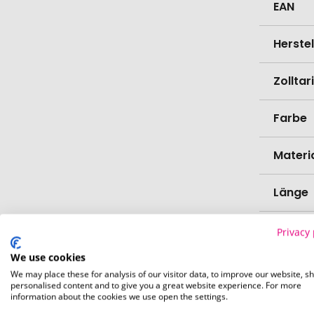
EAN
Herste
Zollta
Farbe
Materi
Länge
Breite
Privacy 
We use cookies
Höhe
We may place these for analysis of our visitor data, to improve our website, s
personalised content and to give you a great website experience. For more
information about the cookies we use open the settings.
Bio-Pr