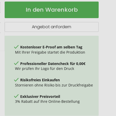
Hoss
Auf
In den Warenkorb
15,6"
Lager
Rolltop
Laptop-
Rucksack
Angebot anfordern
12L
Kostenloser E-Proof am selben Tag
Mit Ihrer Freigabe startet die Produktion
Professioneller Datencheck für 0,00€
Wir prüfen Ihr Logo für den Druck
Risikofreies Einkaufen
Stornieren ohne Risiko bis zur Druckfreigabe
Exklusiver Preisvorteil
3% Rabatt auf Ihre Online-Bestellung