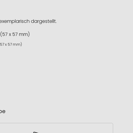
exemplarisch dargestellt.
(57 x 57 mm)
ube