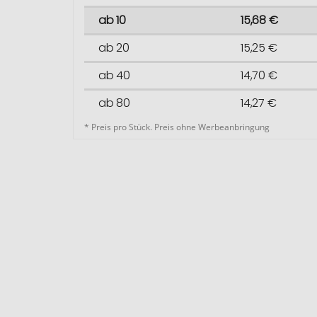
ab 10
15,68 €
ab 20
15,25 €
ab 40
14,70 €
ab 80
14,27 €
* Preis pro Stück. Preis ohne Werbeanbringung