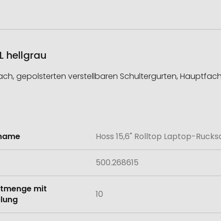
L hellgrau
h, gepolsterten verstellbaren Schultergurten, Hauptfach 
lname
Hoss 15,6" Rolltop Laptop-Rucksa
onen
500.268615
tmenge mit
10
lung