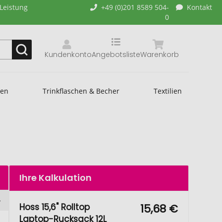
-Leistung
+49 (0)201 8589 504-
Kontakt
0
Kundenkonto
Angebotsliste
Warenkorb
hen
Trinkflaschen & Becher
Textilien
Ihre Kalkulation
Hoss 15,6" Rolltop
15,68 €
Laptop-Rucksack 12L