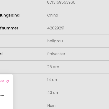
8713159553960
llungsland
China
rifnummer
42029291
hellgrau
al
Polyester
25 cm
14 cm
policy
43 cm
how
odukt
Nein