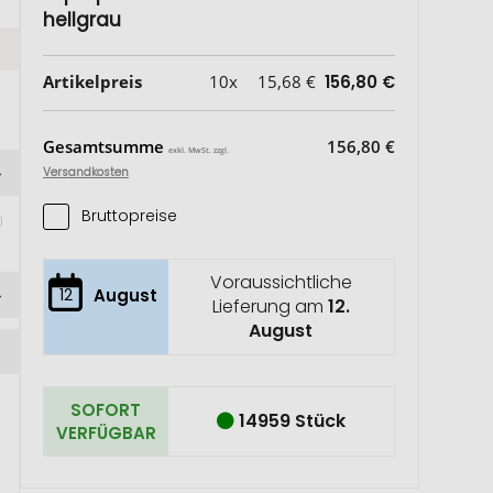
hellgrau
Artikelpreis
10x
15,68 €
156,80 €
Gesamtsumme
156,80 €
exkl. MwSt. zzgl.
Versandkosten
Bruttopreise
Voraussichtliche
12
August
Lieferung am
12.
August
SOFORT
14959 Stück
VERFÜGBAR