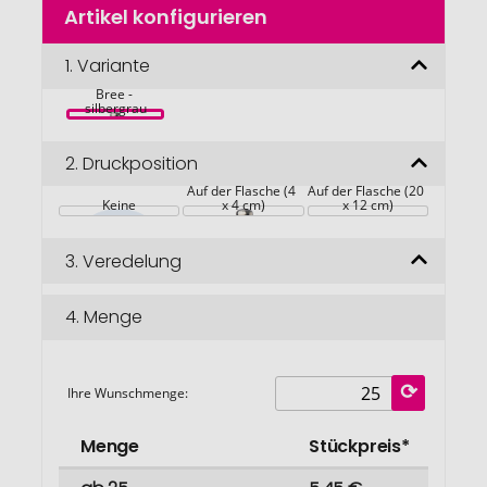
Artikel konfigurieren
Anfang
der
Bildgalerie
1.
Variante
Isolierflasche 
springen
Bree - 
silbergrau
2.
Druckposition
Auf der Flasche (4 
Auf der Flasche (20 
Keine
x 4 cm)
x 12 cm)
3.
Veredelung
4.
Menge
Ihre Wunschmenge:
Menge
Stückpreis*