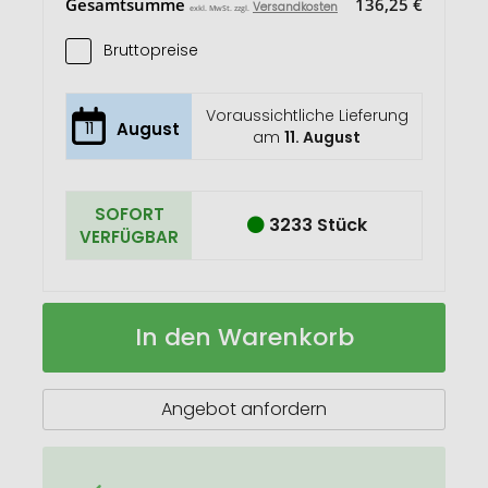
Gesamtsumme
136,25 €
Versandkosten
exkl. MwSt. zzgl.
Bruttopreise
Voraussichtliche Lieferung
11
August
am
11. August
SOFORT
3233 Stück
VERFÜGBAR
Isolierflasche
Auf
In den Warenkorb
Bree
Lager
Angebot anfordern