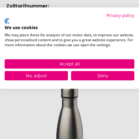
96170000
Privacy policy
We use cookies
Mehr anzeigen
We may place these for analysis of our visitor data, to improve our website,
show personalised content and to give you a great website experience. For
more information about the cookies we use open the settings.
Druckposition
Accept all
Die bei diesem Produkt bedruckbaren Positionen
sind in den Bildern exemplarisch dargestellt.
No, adjust
Deny