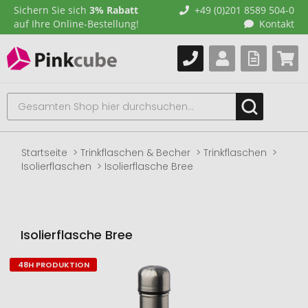
Sichern Sie sich
3% Rabatt
+49 (0)201 8589 504-0
auf Ihre Online-Bestellung!
Kontakt
Startseite
Trinkflaschen & Becher
Trinkflaschen
Isolierflaschen
Isolierflasche Bree
Isolierflasche Bree
48H PRODUKTION
Zum
Ende
der