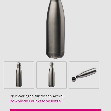
Bildgalerie
springen
Druckvorlagen für diesen Artikel:
Download Druckstandskizze
Zum