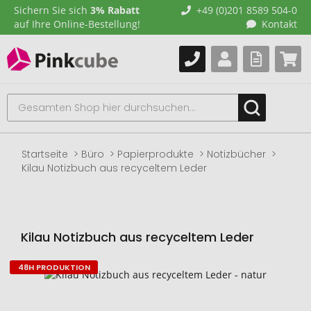
Sichern Sie sich
3% Rabatt
+49 (0)201 8589 504-0
auf Ihre Online-Bestellung!
Kontakt
Startseite
Büro
Papierprodukte
Notizbücher
Kilau Notizbuch aus recyceltem Leder
Kilau Notizbuch aus recyceltem Leder
48H PRODUKTION
Zum
Ende
der