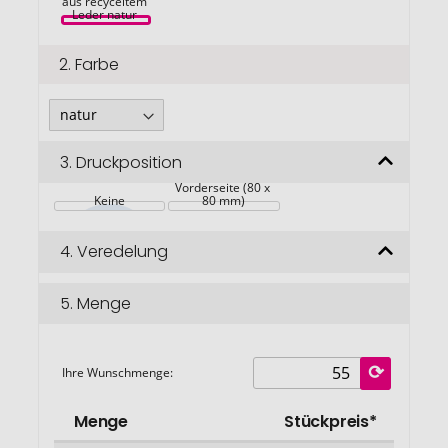
aus recyceltem 
Leder natur 
2.
Farbe
3.
Druckposition
Vorderseite (80 x 
Keine
80 mm)
4.
Veredelung
5.
Menge
Ihre Wunschmenge:
Menge
Stückpreis*