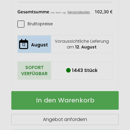
Gesamtsumme
102,30 €
Versandkosten
exkl. MwSt. zzgl.
Bruttopreise
Voraussichtliche Lieferung
12
August
am
12. August
SOFORT
1443 Stück
VERFÜGBAR
Kilau
Auf
In den Warenkorb
Notizbuch
Lager
aus
recyceltem
Leder
Angebot anfordern