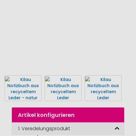
Bildgalerie
springen
Zum
Artikel konfigurieren
Anfang
der
Bildgalerie
1.
Veredelungsprodukt
Kilau Notizbuch 
springen