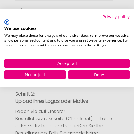
Schritt 1:
Privacy policy
Artikelkonfiguration
Wählen Sie Ihre gewünschten
We use cookies
Werbeartikel aus und passen Sie diese
We may place these for analysis of our visitor data, to improve our website,
nach Ihren Vorstellungen an.
show personalised content and to give you a great website experience. For
more information about the cookies we use open the settings.
Anschließend legen Sie die konfigurierten
Artikel in Ihren Warenkorb.
Accept all
No, adjust
Deny
Schritt 2:
Upload Ihres Logos oder Motivs
Laden Sie auf unserer
Bestellabschlussseite (Checkout) Ihr Logo
oder Motiv hoch und schließen Sie Ihre
Bestellung ab. Falls Sie gerade keine