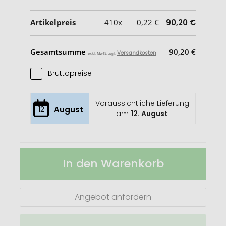
Artikelpreis
410x
0,22 €
90,20 €
Gesamtsumme
90,20 €
Versandkosten
exkl. MwSt. zzgl.
Bruttopreise
Voraussichtliche Lieferung
12
August
am
12. August
Kugelschreiber
Auf
In den Warenkorb
Channel
Lager
Angebot anfordern