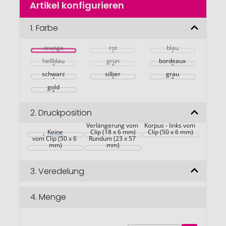
Artikel konfigurieren
Anfang
der
Bildgalerie
1.
Farbe
springen
orange
rot
blau
hellblau
grün
bordeaux
schwarz
silber
grau
gold
2.
Druckposition
Korpus - in 
Verlängerung vom 
Korpus - links vom 
Korpus - rechts 
Keine
Clip (18 x 6 mm)
Clip (50 x 6 mm)
vom Clip (50 x 6 
Rundum (23 x 57 
mm)
mm)
3.
Veredelung
4.
Menge