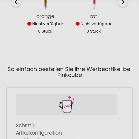
orange
rot
Nicht verfügbar
Nicht verfügbar
Nich
0 Stück
0 Stück
0
So einfach bestellen Sie Ihre Werbeartikel bei
Pinkcube
Schritt 1:
Artikelkonfiguration