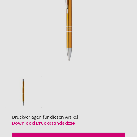
Bildgalerie
springen
Druckvorlagen für diesen Artikel:
Download Druckstandskizze
Zum