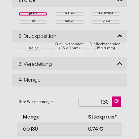
1.
Farbe
springen
grün
weiss
schwarz
rot
natur
blau
2.
Druckposition
Für Linkshänder 
Für Rechtshänder 
Keine
(35 x 9 mm)
(35 x 9 mm)
3.
Veredelung
4.
Menge
Ihre Wunschmenge:
Menge
Stückpreis*
ab 130
0,74 €