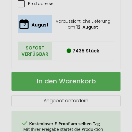
Bruttopreise
Voraussichtliche Lieferung
12
August
am
12. August
SOFORT
7435 Stück
VERFÜGBAR
Lippenbalsam
Auf
In den Warenkorb
Lippa
Lager
Angebot anfordern
Kostenloser E-Proof am selben Tag
Mit Ihrer Freigabe startet die Produktion