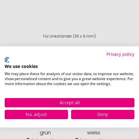
Für Linkshänder (35 x 9 mm)
Privacy policy
We use cookies
We may place these for analysis of our visitor data, to improve our website,
Verfügbare Farben
show personalised content and to give you a great website experience. For
more information about the cookies we use open the settings.
Accept all
No, adjust
Deny
grün
weiss
sc