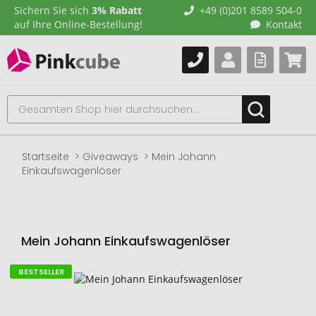
Sichern Sie sich
3% Rabatt
+49 (0)201 8589 504-0
auf Ihre Online-Bestellung!
Kontakt
Startseite
Giveaways
Mein Johann
Einkaufswagenlöser
Mein Johann Einkaufswagenlöser
BESTSELLER
Zum
Ende
der