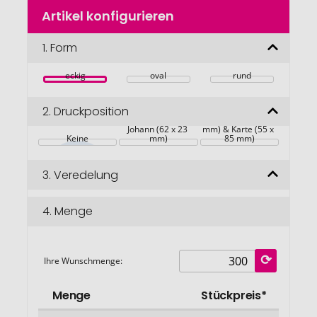
Zum
Artikel konfigurieren
Anfang
der
Bildgalerie
1.
Form
springen
eckig
oval
rund
2.
Druckposition
Johann (62 x 23 
Johann (62 x 23 
mm) & Karte (55 x 
Keine
mm)
85 mm)
3.
Veredelung
4.
Menge
Ihre Wunschmenge:
Menge
Stückpreis*