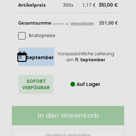
Artikelpreis
300x
1,17 €
351,00 €
Gesamtsumme
351,00 €
Versandkosten
exkl. MwSt. zzgl.
Bruttopreise
Voraussichtliche Lieferung
11
September
am
11. September
SOFORT
Auf Lager
VERFÜGBAR
Mein
Auf
In den Warenkorb
Johann
Lager
Einkaufswagenlöser
Angebot anfordern