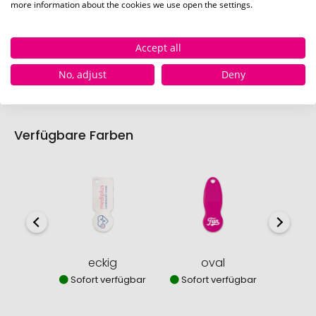
more information about the cookies we use open the settings.
Johann (62 x 23 mm)
Schnell und einfach
hier
die Standskizze
Accept all
herunterladen.
No, adjust
Deny
Verfügbare Farben
eckig
oval
Sofort verfügbar
Sofort verfügbar
Sofor