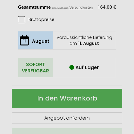
Gesamtsumme
164,00 €
Versandkosten
exkl. MwSt. zzgl.
Bruttopreise
Voraussichtliche Lieferung
11
August
am
11. August
SOFORT
Auf Lager
VERFÜGBAR
Metmaxx®
Auf
In den Warenkorb
EK-
Lager
Schlüsselanhänger
"ItsMyBrand"
Angebot anfordern