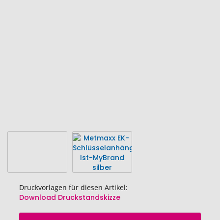
der
Bildgalerie
springen
Druckvorlagen für diesen Artikel:
Download Druckstandskizze
Zum