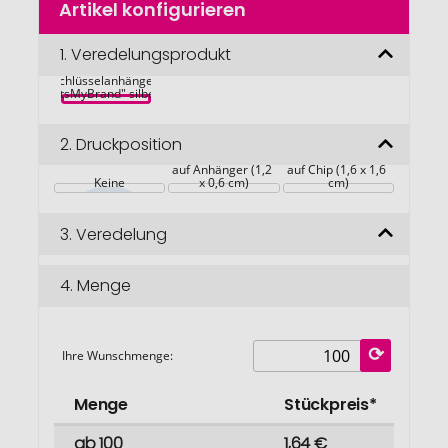
Artikel konfigurieren
Anfang
der
Bildgalerie
1.
Veredelungsprodukt
Metmaxx® EK-
springen
Schlüsselanhänger 
"ItsMyBrand" silber
2.
Druckposition
auf Anhänger (1,2 
auf Chip (1,6 x 1,6 
Keine
x 0,6 cm)
cm)
3.
Veredelung
4.
Menge
Ihre Wunschmenge:
Menge
Stückpreis*
ab 100
1,64 €