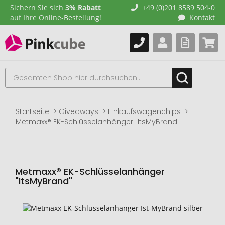
Sichern Sie sich
3% Rabatt
+49 (0)201 8589 504-0
auf Ihre Online-Bestellung!
Kontakt
Startseite
Giveaways
Einkaufswagenchips
Metmaxx® EK-Schlüsselanhänger "ItsMyBrand"
Metmaxx® EK-Schlüsselanhänger
"ItsMyBrand"
Zum
Ende