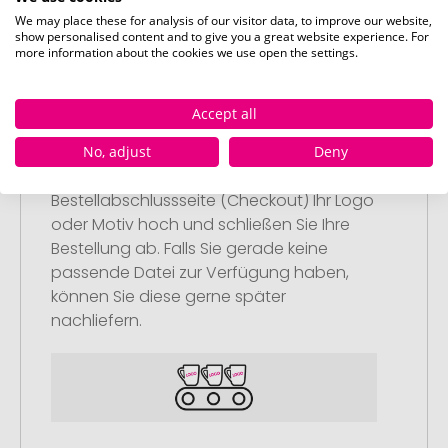
We may place these for analysis of our visitor data, to improve our website,
show personalised content and to give you a great website experience. For
more information about the cookies we use open the settings.
Accept all
Schritt 2:
Upload Ihres Logos oder Motivs
No, adjust
Deny
Laden Sie auf unserer
Bestellabschlussseite (Checkout) Ihr Logo
oder Motiv hoch und schließen Sie Ihre
Bestellung ab. Falls Sie gerade keine
passende Datei zur Verfügung haben,
können Sie diese gerne später
nachliefern.