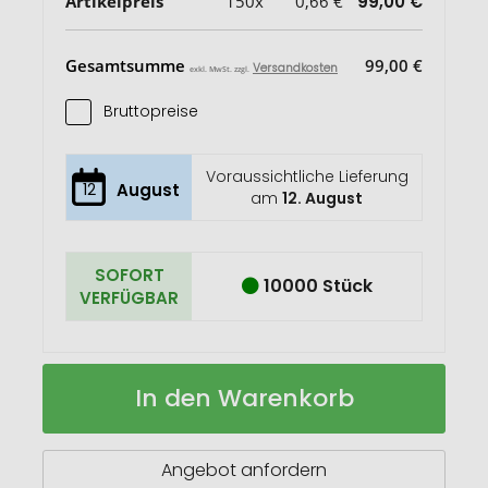
Artikelpreis
150x
0,66 €
99,00 €
Gesamtsumme
99,00 €
Versandkosten
exkl. MwSt. zzgl.
Bruttopreise
Voraussichtliche Lieferung
12
August
am
12. August
SOFORT
10000 Stück
VERFÜGBAR
Midi
Auf
In den Warenkorb
kompakter
Lager
Y1
Schlüsselanhänger
Angebot anfordern