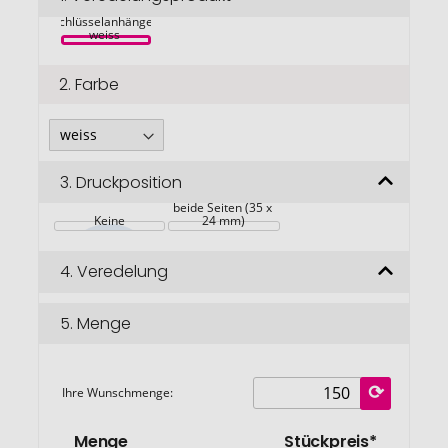
Midi kompakter Y1 
springen
Schlüsselanhänger 
weiss 
2.
Farbe
3.
Druckposition
beide Seiten (35 x 
Keine
24 mm)
4.
Veredelung
5.
Menge
Ihre Wunschmenge:
Menge
Stückpreis*