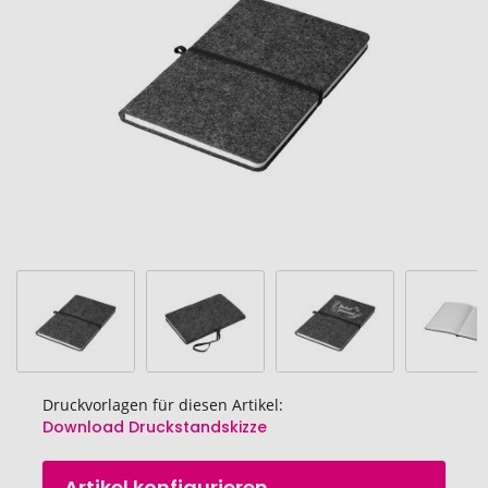
Bildgalerie
springen
Druckvorlagen für diesen Artikel:
Download Druckstandskizze
Zum
Artikel konfigurieren