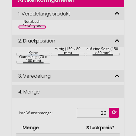
Anfang
der
Bildgalerie
1.
Veredelungsprodukt
Modernes 
springen
Notizbuch 
"Filz", grau
2.
Druckposition
auf eine Seite 
mittig (150 x 80 
auf eine Seite (150 
mittig über 
Keine
mm)
x 80 mm)
Gummizug (70 x 
100 mm)
3.
Veredelung
4.
Menge
Ihre Wunschmenge:
Menge
Stückpreis*