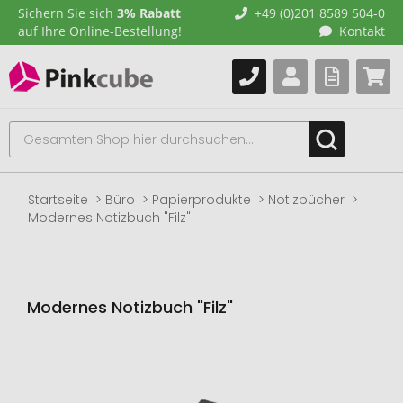
Sichern Sie sich
3% Rabatt
+49 (0)201 8589 504-0
auf Ihre Online-Bestellung!
Kontakt
Startseite
Büro
Papierprodukte
Notizbücher
Modernes Notizbuch "Filz"
Modernes Notizbuch "Filz"
Zum
Ende
der