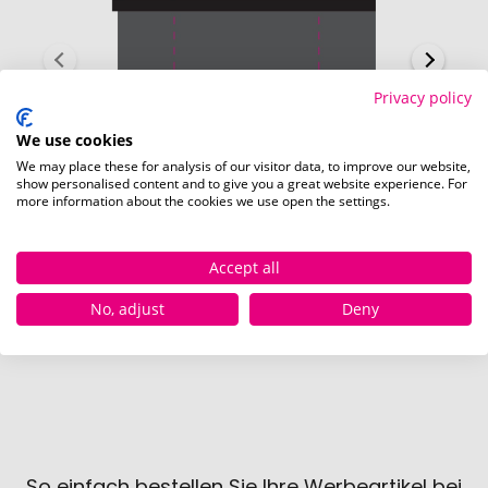
Privacy policy
We use cookies
We may place these for analysis of our visitor data, to improve our website,
show personalised content and to give you a great website experience. For
more information about the cookies we use open the settings.
auf eine Seite mittig (150 x 80 mm)
Accept all
Schnell und einfach
hier
die Standskizze
herunterladen.
No, adjust
Deny
So einfach bestellen Sie Ihre Werbeartikel bei