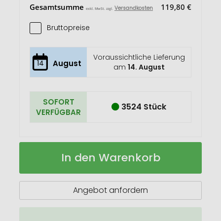
Gesamtsumme
119,80 €
Versandkosten
exkl. MwSt. zzgl.
Bruttopreise
Voraussichtliche Lieferung
14
August
am
14. August
SOFORT
3524 Stück
VERFÜGBAR
Modernes
Auf
In den Warenkorb
Notizbuch
Lager
"Filz"
Angebot anfordern