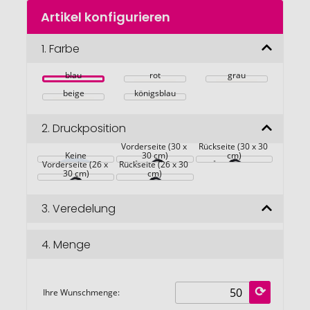
Zum
Artikel konfigurieren
Anfang
der
Bildgalerie
1.
Farbe
springen
blau
rot
grau
beige
königsblau
2.
Druckposition
Vorderseite (30 x 
Rückseite (30 x 30 
Keine
30 cm)
cm)
Vorderseite (26 x 
Rückseite (26 x 30 
30 cm)
cm)
3.
Veredelung
4.
Menge
Ihre Wunschmenge: