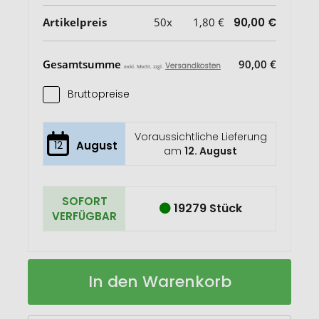
Artikelpreis
50x
1,80 €
90,00 €
Gesamtsumme
90,00 €
Versandkosten
exkl. MwSt. zzgl.
Bruttopreise
Voraussichtliche Lieferung
12
August
am
12. August
SOFORT
19279 Stück
VERFÜGBAR
MOIRA
Auf
In den Warenkorb
DUO
Lager
Beutel
mit