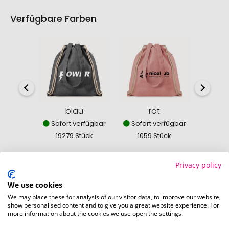
Verfügbare Farben
blau
rot
Sofort verfügbar
Sofort verfügbar
Sofor
19279 Stück
1059 Stück
380
Privacy policy
We use cookies
So einfach bestellen Sie Ihre Werbeartikel bei
We may place these for analysis of our visitor data, to improve our website,
show personalised content and to give you a great website experience. For
Pinkcube
more information about the cookies we use open the settings.