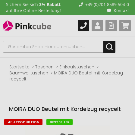
Sichern Sie sich
3% Rabatt
+49 (0)201 8589 504-0
auf Ihre Online-Bestellung!
Kontakt
Startseite
Taschen
Einkaufstaschen
Baumwolltaschen
MOIRA DUO Beutel mit Kordelzug
recycelt
MOIRA DUO Beutel mit Kordelzug recycelt
48H PRODUKTION
BESTSELLER
Zum
Ende