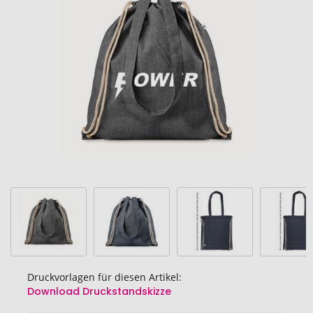
der
Bildgalerie
springen
Druckvorlagen für diesen Artikel:
Download Druckstandskizze