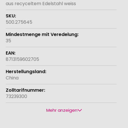
aus recyceltem Edelstahl weiss
500.275645
35
8713159602705
China
73239300
Mehr anzeigen