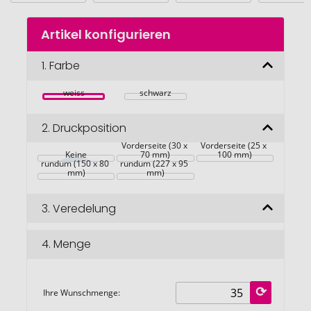
Zum
Artikel konfigurieren
Anfang
der
Bildgalerie
1.
Farbe
springen
weiss
schwarz
2.
Druckposition
Vorderseite (30 x 
Vorderseite (25 x 
Keine
70 mm)
100 mm)
rundum (150 x 80 
rundum (227 x 95 
mm)
mm)
3.
Veredelung
4.
Menge
Ihre Wunschmenge: