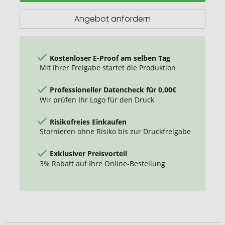
RCS-
zertifizierter
Angebot anfordern
Isolierbecher
aus
recyceltem
Edelstahl
Kostenloser E-Proof am selben Tag
Mit Ihrer Freigabe startet die Produktion
Professioneller Datencheck für 0,00€
Wir prüfen Ihr Logo für den Druck
Risikofreies Einkaufen
Stornieren ohne Risiko bis zur Druckfreigabe
Exklusiver Preisvorteil
3% Rabatt auf Ihre Online-Bestellung