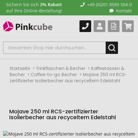
Sichern Sie sich
3% Rabatt
+49 (0)201 8589 504-0
auf Ihre Online-Bestellung!
Kontakt
Startseite
Trinkflaschen & Becher
Kaffeetassen &
Becher
Coffee-to-go Becher
Mojave 250 ml RCS-
zertifizierter Isolierbecher aus recyceltem Edelstahl
Mojave 250 ml RCS-zertifizierter
Isolierbecher aus recyceltem Edelstahl
Zum