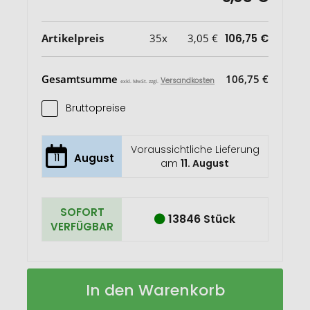
Artikelpreis
35x
3,05 €
106,75 €
Gesamtsumme
106,75 €
Versandkosten
exkl. MwSt. zzgl.
Bruttopreise
Voraussichtliche Lieferung
11
August
am
11. August
SOFORT
13846 Stück
VERFÜGBAR
Mojave
Auf
In den Warenkorb
250
Lager
ml