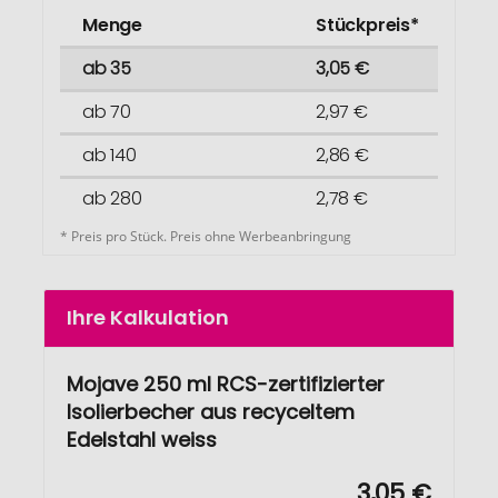
Menge
Stückpreis*
ab 35
3,05 €
ab 70
2,97 €
ab 140
2,86 €
ab 280
2,78 €
* Preis pro Stück. Preis ohne Werbeanbringung
Ihre Kalkulation
Mojave 250 ml RCS-zertifizierter
Isolierbecher aus recyceltem
Edelstahl weiss
3,05 €