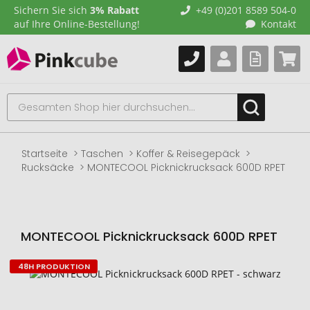
Sichern Sie sich
3% Rabatt
+49 (0)201 8589 504-0
auf Ihre Online-Bestellung!
Kontakt
Startseite
Taschen
Koffer & Reisegepäck
Rucksäcke
MONTECOOL Picknickrucksack 600D RPET
MONTECOOL Picknickrucksack 600D RPET
48H PRODUKTION
Zum
Ende
der