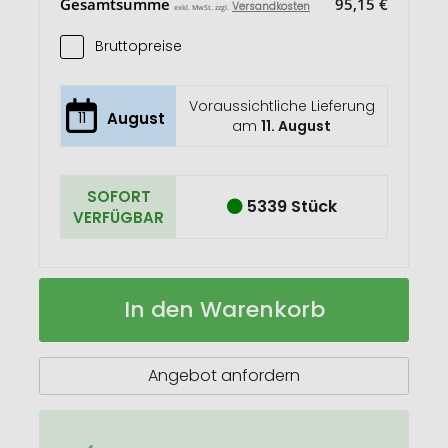
Gesamtsumme
95,15 €
Versandkosten
exkl. MwSt. zzgl.
Bruttopreise
Voraussichtliche Lieferung
11
August
am
11. August
SOFORT
5339 Stück
VERFÜGBAR
MONTECOOL
Auf
In den Warenkorb
Picknickrucksack
Lager
600D
RPET
Angebot anfordern