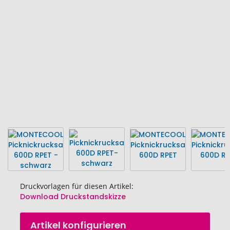
Bildgalerie
springen
Druckvorlagen für diesen Artikel:
Download Druckstandskizze
Zum
Artikel konfigurieren
Anfang