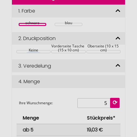
der
Bildgalerie
1.
Farbe
springen
schwarz
blau
2.
Druckposition
Vorderseite Tasche 
Oberseite (10 x 15 
Keine
(15 x 10 cm)
cm)
3.
Veredelung
4.
Menge
Ihre Wunschmenge:
Menge
Stückpreis*
ab 5
19,03 €