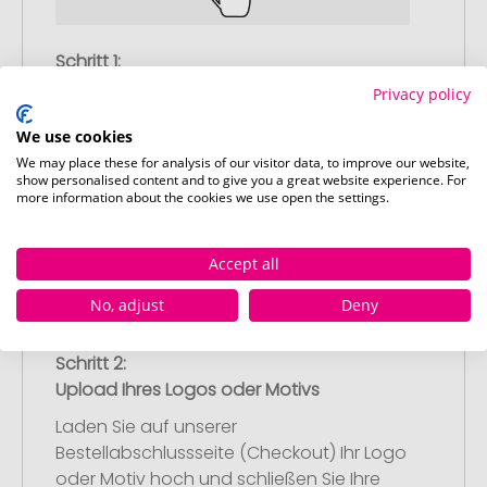
Schritt 1:
Artikelkonfiguration
Privacy policy
Wählen Sie Ihre gewünschten
We use cookies
Werbeartikel aus und passen Sie diese
We may place these for analysis of our visitor data, to improve our website,
nach Ihren Vorstellungen an.
show personalised content and to give you a great website experience. For
Anschließend legen Sie die konfigurierten
more information about the cookies we use open the settings.
Artikel in Ihren Warenkorb.
Accept all
No, adjust
Deny
Schritt 2:
Upload Ihres Logos oder Motivs
Laden Sie auf unserer
Bestellabschlussseite (Checkout) Ihr Logo
oder Motiv hoch und schließen Sie Ihre