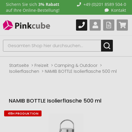
Sichern Sie sich
3% Rabatt
+49 (0)201 8589 504-0
auf Ihre Online-Bestellung!
Kontakt
Startseite
Freizeit
Camping & Outdoor
Isolierflaschen
NAMIB BOTTLE Isolierflasche 500 ml
NAMIB BOTTLE Isolierflasche 500 ml
48H PRODUKTION
Zum
Ende
der