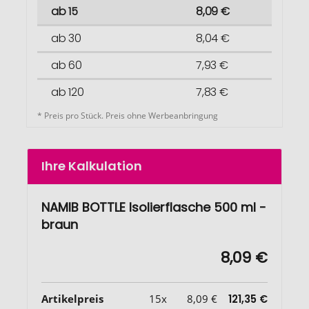
ab 15
8,09 €
ab 30
8,04 €
ab 60
7,93 €
ab 120
7,83 €
* Preis pro Stück. Preis ohne Werbeanbringung
Ihre Kalkulation
NAMIB BOTTLE Isolierflasche 500 ml -
braun
8,09 €
Artikelpreis
15x
8,09 €
121,35 €