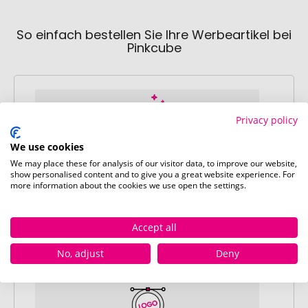
So einfach bestellen Sie Ihre Werbeartikel bei
Pinkcube
Privacy policy
We use cookies
Schritt 1:
We may place these for analysis of our visitor data, to improve our website,
show personalised content and to give you a great website experience. For
Artikelkonfiguration
more information about the cookies we use open the settings.
Wählen Sie Ihre gewünschten
Werbeartikel aus und passen Sie diese
nach Ihren Vorstellungen an.
Accept all
Anschließend legen Sie die konfigurierten
No, adjust
Deny
Artikel in Ihren Warenkorb.