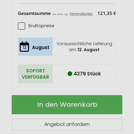
Gesamtsumme
121,35 €
Versandkosten
exkl. MwSt. zzgl.
Bruttopreise
Voraussichtliche Lieferung
12
August
am
12. August
SOFORT
4279 Stück
VERFÜGBAR
NAMIB
Auf
In den Warenkorb
BOTTLE
Lager
Isolierflasche
500
ml
Angebot anfordern