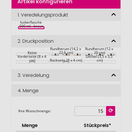
Artikel konfigurieren
Anfang
der
Bildgalerie
1.
Veredelungsprodukt
NAMIB BOTTLE 
springen
Isolierflasche 
500 ml - braun
2.
Druckposition
Rundherum (14,2 x 
Rundherum (12 x 
Keine
22,6 cm)
20 cm)
Vorderseite (8 x 4 
Deckel (3,5 x 3,5 
cm)
Rückseite (8 x 4 cm)
cm)
3.
Veredelung
4.
Menge
Ihre Wunschmenge:
Menge
Stückpreis*