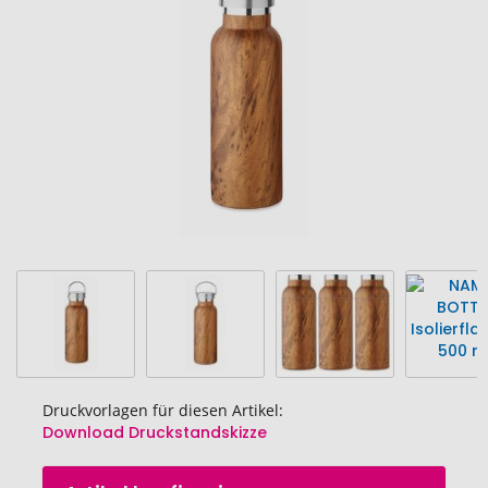
Bildgalerie
springen
Druckvorlagen für diesen Artikel:
Download Druckstandskizze
Zum