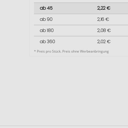
ab 45
2,22 €
ab 90
2,16 €
ab 180
2,08 €
ab 360
2,02 €
* Preis pro Stück. Preis ohne Werbeanbringung