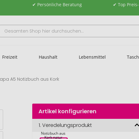
✔ Persönliche Beratung
✔ Top Preis
Freizeit
Haushalt
Lebensmittel
Tasc
apa A5 Notizbuch aus Kork
Artikel konfigurieren
1.
Veredelungsprodukt
Napa A5 
Notizbuch aus 
Kork natur 