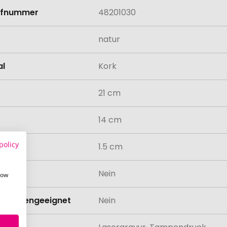
rifnummer
48201030
natur
al
Kork
21 cm
14 cm
policy
1.5 cm
odukt
Nein
how
schinengeeignet
Nein