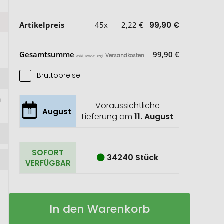
Artikelpreis
45x
2,22 €
99,90 €
Gesamtsumme
99,90 €
Versandkosten
exkl. MwSt. zzgl.
Bruttopreise
Voraussichtliche
11
August
Lieferung am
11. August
SOFORT
34240 Stück
VERFÜGBAR
Napa
Auf
In den Warenkorb
A5
Lager
Notizbuch