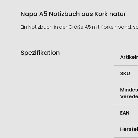
Napa A5 Notizbuch aus Kork natur
Ein Notizbuch in der Größe A5 mit Korkeinband, s
Spezifikation
Weitere
Artike
Informati
SKU
Mindes
Verede
EAN
Herste