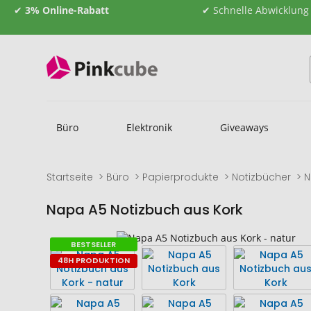
✔
3% Online-Rabatt
✔ Schnelle Abwicklung
Büro
Elektronik
Giveaways
Startseite
Büro
Papierprodukte
Notizbücher
N
Napa A5 Notizbuch aus Kork
Zum
Zum
BESTSELLER
Ende
Anfang
48H PRODUKTION
der
der
Bildgalerie
Bildgalerie
springen
springen