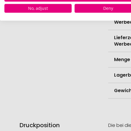
Verede
No, adjust
Deny
Lieferz
Werbe
Lieferz
Werbe
Menge 
Lagerb
Gewich
Druckposition
Die bei di