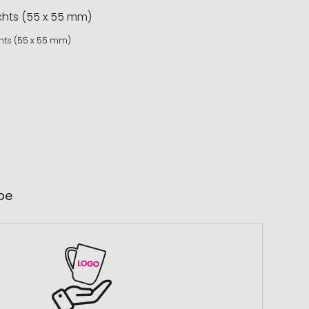
chts (55 x 55 mm)
ube