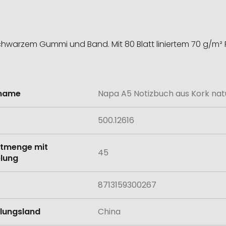
chwarzem Gummi und Band. Mit 80 Blatt liniertem 70 g/m² 
lname
Napa A5 Notizbuch aus Kork nat
onen
500.12616
tmenge mit
45
lung
8713159300267
llungsland
China