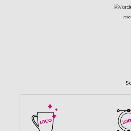
Vord
So