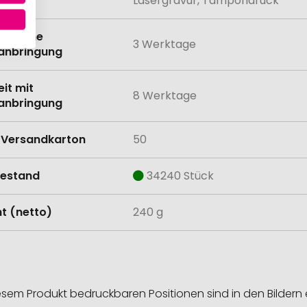
lung
Lasergravur, Tampondruck
eit ohne
3 Werktage
anbringung
eit mit
8 Werktage
anbringung
Versandkarton
50
estand
34240 Stück
t (netto)
240 g
esem Produkt bedruckbaren Positionen sind in den Bildern 