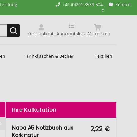
-Leistung
+49 (0)201 8589 504-
Kontakt
0
Kundenkonto
Angebotsliste
Warenkorb
hen
Trinkflaschen & Becher
Textilien
Ihre Kalkulation
Napa A5 Notizbuch aus
2,22 €
Kork natur