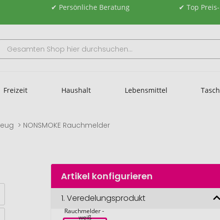
✔ Persönliche Beratung
✔ Top Preis
Freizeit
Haushalt
Lebensmittel
Tasc
zeug
NONSMOKE Rauchmelder
Artikel konfigurieren
1.
Veredelungsprodukt
NONSMOKE 
Rauchmelder - 
weiß