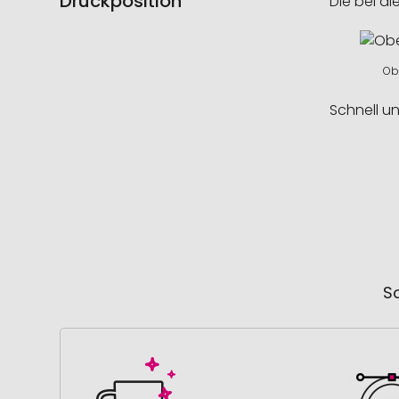
Druckposition
Die bei di
Obe
Schnell u
So