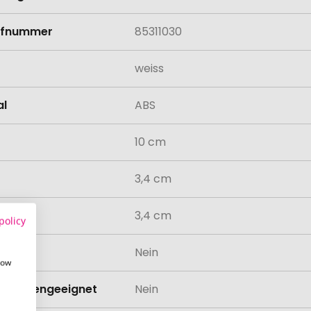
rifnummer
85311030
weiss
al
ABS
10 cm
3,4 cm
3,4 cm
policy
odukt
Nein
how
schinengeeignet
Nein