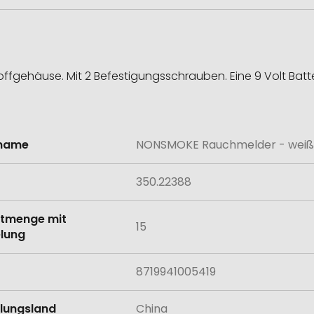
fgehäuse. Mit 2 Befestigungsschrauben. Eine 9 Volt Batter
lname
NONSMOKE Rauchmelder - weiß
onen
350.22388
tmenge mit
15
lung
8719941005419
llungsland
China