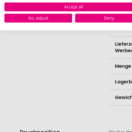
Verede
Accept all
No, adjust
Deny
Lieferz
Werbe
Lieferz
Werbe
Menge 
Lagerb
Gewich