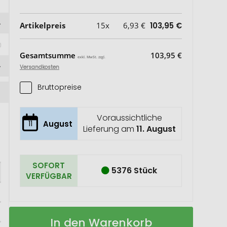
Artikelpreis
15x
6,93 €
103,95 €
Gesamtsumme
103,95 €
exkl. MwSt. zzgl.
Versandkosten
Bruttopreise
Voraussichtliche
11
August
Lieferung am
11. August
SOFORT
5376 Stück
VERFÜGBAR
NONSMOKE
Auf
In den Warenkorb
Rauchmelder
Lager