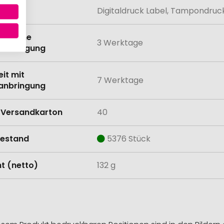
lung
Digitaldruck Label, Tampondruc
eit ohne
3 Werktage
anbringung
eit mit
7 Werktage
anbringung
Versandkarton
40
estand
5376 Stück
t (netto)
132 g