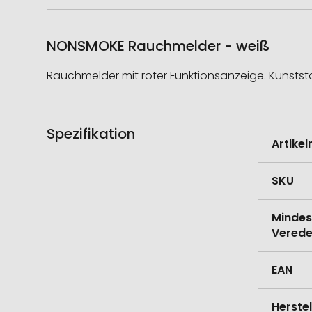
NONSMOKE Rauchmelder - weiß
Rauchmelder mit roter Funktionsanzeige. Kunststof
Spezifikation
Weitere
Artike
Informati
SKU
Mindes
Verede
EAN
Herste