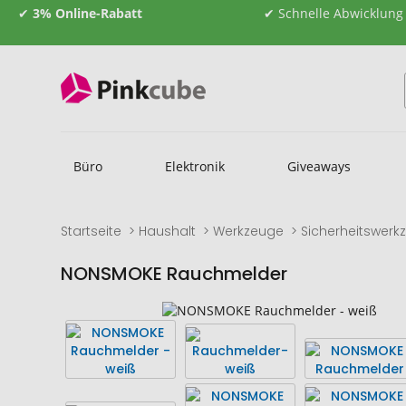
✔
3% Online-Rabatt
✔ Schnelle Abwicklung
Büro
Elektronik
Giveaways
Startseite
Haushalt
Werkzeuge
Sicherheitswerk
NONSMOKE Rauchmelder
Zum
Zum
Ende
Anfang
der
der
Bildgalerie
Bildgalerie
springen
springen