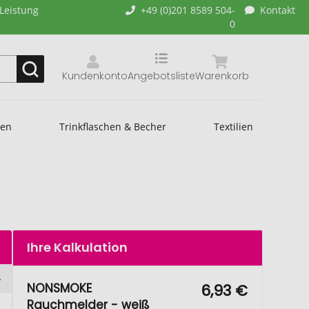
-Leistung
+49 (0)201 8589 504-
Kontakt
0
Kundenkonto
Angebotsliste
Warenkorb
hen
Trinkflaschen & Becher
Textilien
Ihre Kalkulation
NONSMOKE
6,93 €
Rauchmelder - weiß