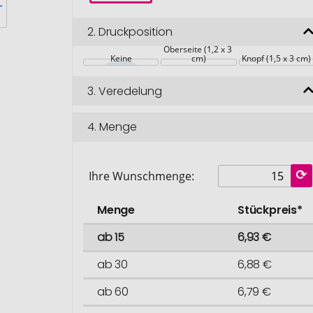
2.
Druckposition
Oberseite (1,2 x 3 
Keine
cm)
Knopf (1,5 x 3 cm)
3.
Veredelung
4.
Menge
Ihre Wunschmenge:
Menge
Stückpreis*
ab 15
6,93 €
ab 30
6,88 €
ab 60
6,79 €