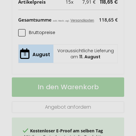
Artikelpreis
15x
7,91 €
118,65 €
Gesamtsumme
118,65 €
Versandkosten
exkl. MwSt. zzgl.
Bruttopreise
Voraussichtliche Lieferung
11
August
am
11. August
Odyssey
Auf
In den Warenkorb
Powerbank
Lager
mit
hoher
Dichte
Angebot anfordern
Kostenloser E-Proof am selben Tag