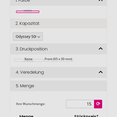
1.
Farbe
springen
weiss
2.
Kapazität
3.
Druckposition
Keine
Front (65 x 30 mm)
4.
Veredelung
5.
Menge
Ihre Wunschmenge:
Menge
Stückpreis*