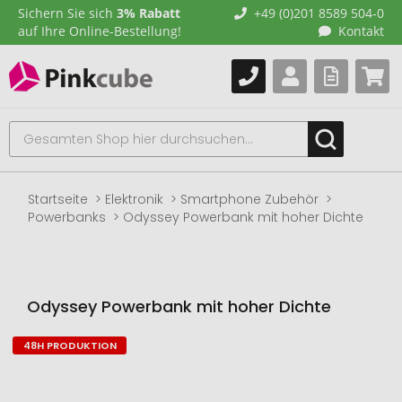
Sichern Sie sich
3% Rabatt
+49 (0)201 8589 504-0
auf Ihre Online-Bestellung!
Kontakt
Startseite
Elektronik
Smartphone Zubehör
Powerbanks
Odyssey Powerbank mit hoher Dichte
Odyssey Powerbank mit hoher Dichte
48H PRODUKTION
Zum
Ende
der