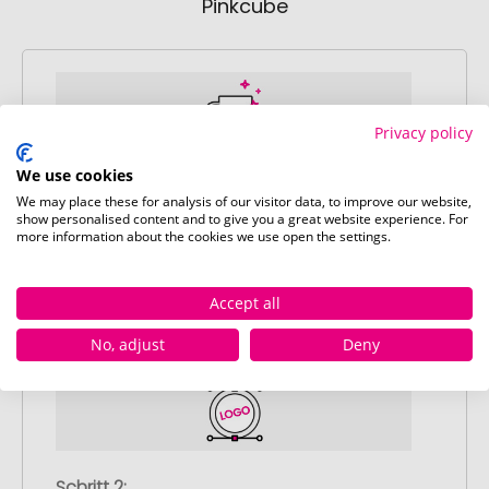
Pinkcube
Privacy policy
We use cookies
Schritt 1:
We may place these for analysis of our visitor data, to improve our website,
Artikelkonfiguration
show personalised content and to give you a great website experience. For
Wählen Sie Ihre gewünschten
more information about the cookies we use open the settings.
Werbeartikel aus und passen Sie diese
nach Ihren Vorstellungen an.
Accept all
Anschließend legen Sie die konfigurierten
Artikel in Ihren Warenkorb.
No, adjust
Deny
Schritt 2: