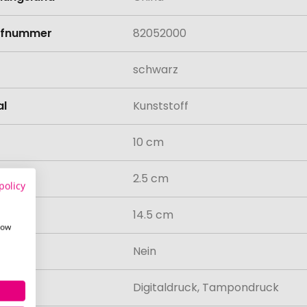
rifnummer
82052000
schwarz
al
Kunststoff
10 cm
2.5 cm
policy
14.5 cm
how
odukt
Nein
lung
Digitaldruck, Tampondruck