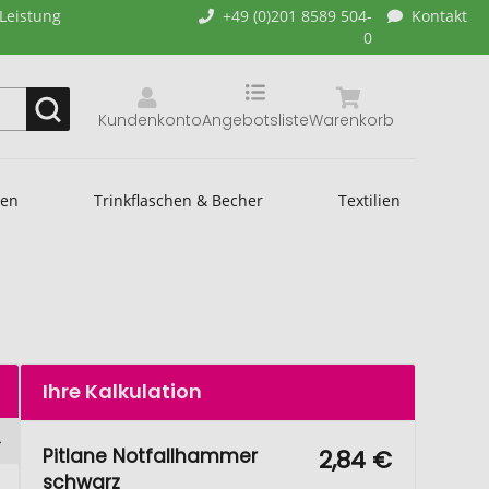
-Leistung
+49 (0)201 8589 504-
Kontakt
0
Kundenkonto
Angebotsliste
Warenkorb
hen
Trinkflaschen & Becher
Textilien
Ihre Kalkulation
Pitlane Notfallhammer
2,84 €
schwarz