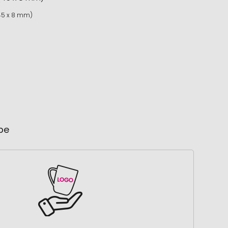
45 x 8 mm)
ube