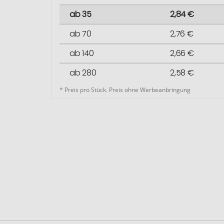
ab 35
2,84 €
ab 70
2,76 €
ab 140
2,66 €
ab 280
2,58 €
* Preis pro Stück. Preis ohne Werbeanbringung