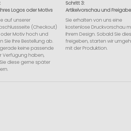
:
Schritt 3:
Ihres Logos oder Motivs
Artikelvorschau und Freigab
ie auf unserer
Sie erhalten von uns eine
abschlussseite (Checkout)
kostenlose Druckvorschau m
o oder Motiv hoch und
Ihrem Design. Sobald Sie die
n Sie Ihre Bestellung ab.
freigeben, starten wir umge
ie gerade keine passende
mit der Produktion.
ur Verfügung haben,
Sie diese gerne später
ern.