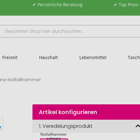
✔ Persönliche Beratung
✔ Top Preis
Freizeit
Haushalt
Lebensmittel
Tasc
lane Notfallhammer
Artikel konfigurieren
1.
Veredelungsprodukt
Pitlane 
Notfallhammer 
schwarz 