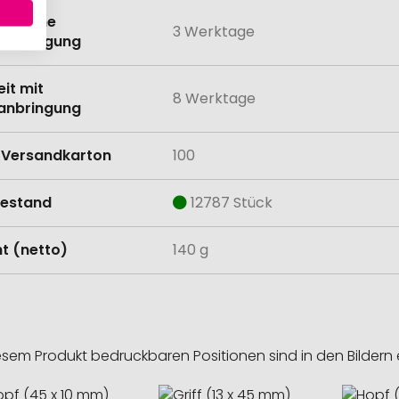
eit ohne
3 Werktage
anbringung
eit mit
8 Werktage
anbringung
Versandkarton
100
estand
12787 Stück
t (netto)
140 g
esem Produkt bedruckbaren Positionen sind in den Bildern 