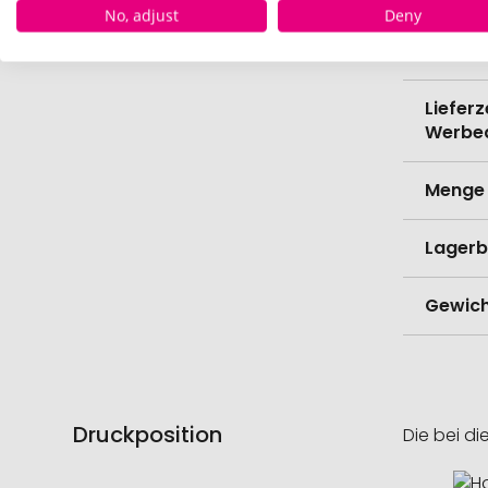
No, adjust
Deny
Lieferz
Werbe
Lieferz
Werbe
Menge 
Lagerb
Gewich
Druckposition
Die bei di