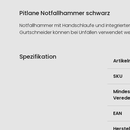
Pitlane Notfallhammer schwarz
Notfallhammer mit Handschlaufe und integriertem
Gurtschneider können bei Unfällen verwendet we
Spezifikation
Weitere
Artike
Informati
SKU
Mindes
Verede
EAN
Herste