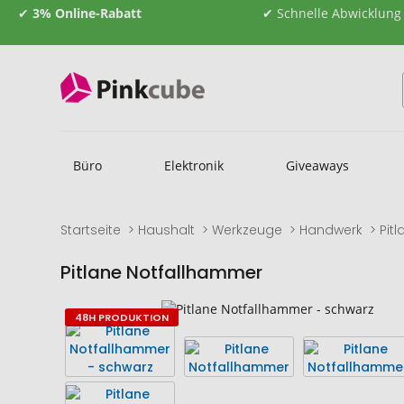
✔
3% Online-Rabatt
✔ Schnelle Abwicklung
Büro
Elektronik
Giveaways
Startseite
Haushalt
Werkzeuge
Handwerk
Pit
Pitlane Notfallhammer
Zum
Zum
48H PRODUKTION
Ende
Anfang
der
der
Bildgalerie
Bildgalerie
springen
springen