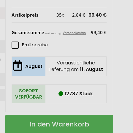
Artikelpreis
35x
2,84 €
99,40 €
Gesamtsumme
99,40 €
Versandkosten
exkl. MwSt. zzgl.
Bruttopreise
Voraussichtliche
11
August
Lieferung am
11. August
SOFORT
12787 Stück
VERFÜGBAR
Pitlane
Auf
In den Warenkorb
Notfallhammer
Lager