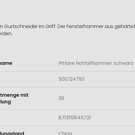
 Gurtschneider im Griff. Der Fensterhammer aus gehärtet
rden.
lname
Pitlane Notfallhammer schwarz
onen
500.124793
tmenge mit
35
lung
8713159145721
llungsland
China