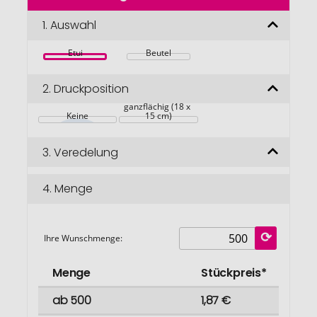
der
Bildgalerie
1.
Auswahl
springen
Etui
Beutel
2.
Druckposition
Auf Vorderseite 
ganzflächig (18 x 
Keine
15 cm)
3.
Veredelung
4.
Menge
Ihre Wunschmenge:
Menge
Stückpreis*
ab 500
1,87 €