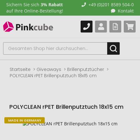
Sichern Sie sich
3% Rabatt
+49 (0)201 8589 504-0
auf Ihre Online-Bestellung!
Kontakt
Startseite
Giveaways
Brillenputztücher
POLYCLEAN rPET Brillenputztuch 18x15 cm
POLYCLEAN rPET Brillenputztuch 18x15 cm
MADE IN GERMANY
Zum
Ende
der