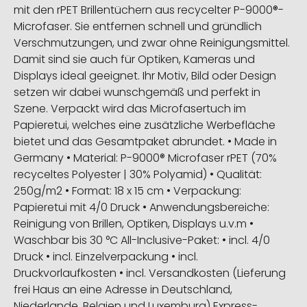
mit den rPET Brillentüchern aus recycelter P-9000®-
Microfaser. Sie entfernen schnell und gründlich
Verschmutzungen, und zwar ohne Reinigungsmittel.
Damit sind sie auch für Optiken, Kameras und
Displays ideal geeignet. Ihr Motiv, Bild oder Design
setzen wir dabei wunschgemäß und perfekt in
Szene. Verpackt wird das Microfasertuch im
Papieretui, welches eine zusätzliche Werbefläche
bietet und das Gesamtpaket abrundet. • Made in
Germany • Material: P-9000® Microfaser rPET (70%
recyceltes Polyester | 30% Polyamid) • Qualität:
250g/m2 • Format: 18 x 15 cm • Verpackung:
Papieretui mit 4/0 Druck • Anwendungsbereiche:
Reinigung von Brillen, Optiken, Displays u.v.m •
Waschbar bis 30 °C All-Inclusive-Paket: • incl. 4/0
Druck • incl. Einzelverpackung • incl.
Druckvorlaufkosten • incl. Versandkosten (Lieferung
frei Haus an eine Adresse in Deutschland,
Niederlande, Belgien und Luxemburg) Express-