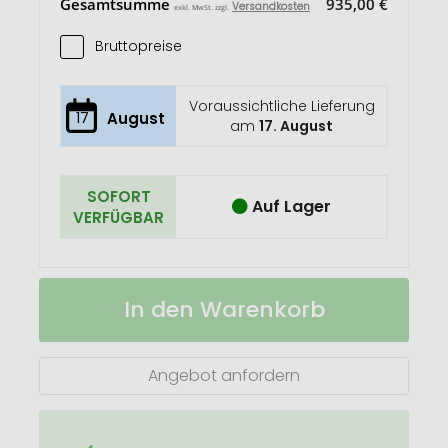
Gesamtsumme
935,00 €
Versandkosten
exkl. MwSt. zzgl.
Bruttopreise
Voraussichtliche Lieferung
17
August
am
17. August
SOFORT
Auf Lager
VERFÜGBAR
POLYCLEAN
Auf
In den Warenkorb
rPET
Lager
Brillenputztuch
18x15
cm
Angebot anfordern