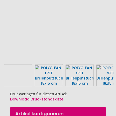
Bildgalerie
springen
Druckvorlagen für diesen Artikel:
Download Druckstandskizze
Zum
Artikel konfigurieren
Anfang