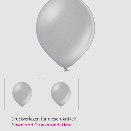
der
Bildgalerie
springen
Druckvorlagen für diesen Artikel:
Download Druckstandskizze