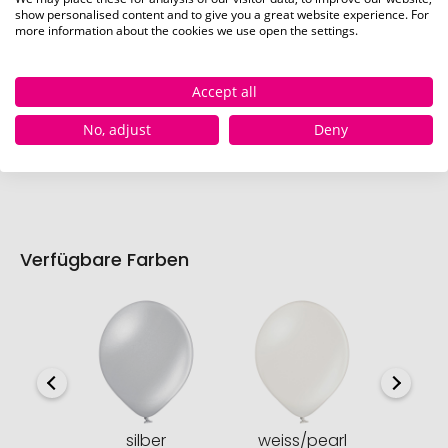
show personalised content and to give you a great website experience. For
more information about the cookies we use open the settings.
Vorderseite (Ø 17 cm)
Accept all
Schnell und einfach
hier
die Standskizze
No, adjust
Deny
herunterladen.
Verfügbare Farben
silber
weiss/pearl
sc