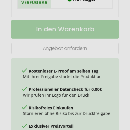
VERFÜGBAR
Qualitäts-
Auf
In den Warenkorb
Metallicballons
Lager
Umfang
ca.
100/110
Angebot anfordern
cm
Kostenloser E-Proof am selben Tag
Mit Ihrer Freigabe startet die Produktion
Professioneller Datencheck für 0,00€
Wir prüfen Ihr Logo für den Druck
Risikofreies Einkaufen
Stornieren ohne Risiko bis zur Druckfreigabe
Exklusiver Preisvorteil