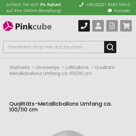
Sichern Sie sich
3% Rabatt
+49 (0)201 8589 504-0
auf Ihre Online-Bestellung!
Kontakt
Startseite
Giveaways
Luftballons
Qualitäts-
Metallicballons Umfang ca. 100/110 cm
Qualitäts-Metallicballons Umfang ca.
100/110 cm
Zum
Ende