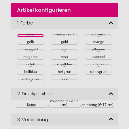
Zum
Artikel konfigurieren
Anfang
der
Bildgalerie
1.
Farbe
springen
silber
weiss/pearl
schwarz
gelb
gold
orange
rosegold
rot
pflaume
magenta
rosa
lavendel
violett
royalblau
mittelblau
hellblau
hellgrün
türkisgrün
mittelgrün
bunt
2.
Druckposition
Vorderseite (Ø 17 
Keine
cm)
beidseitig (Ø 17 cm)
3.
Veredelung