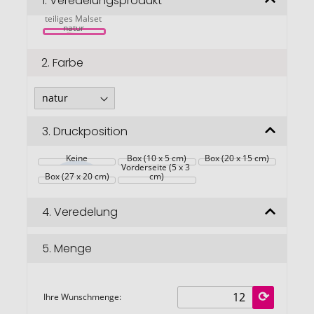
1.
Veredelungsprodukt
Rainbow 67-
springen
teiliges Malset 
natur 
2.
Farbe
3.
Druckposition
Keine
Box (10 x 5 cm)
Box (20 x 15 cm)
Vorderseite (5 x 3 
Box (27 x 20 cm)
cm)
4.
Veredelung
5.
Menge
Ihre Wunschmenge: