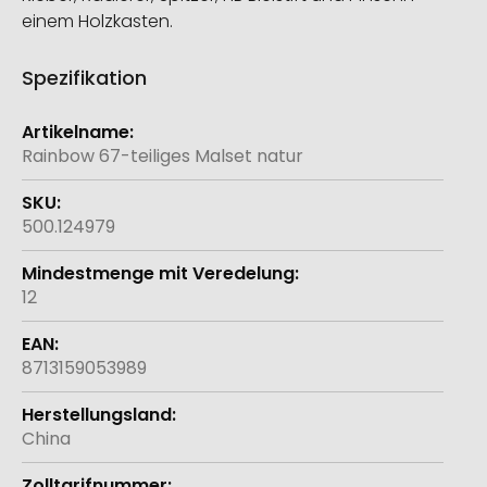
einem Holzkasten.
Spezifikation
Weitere
Informationen
Rainbow 67-teiliges Malset natur
500.124979
12
8713159053989
China