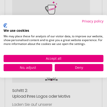
Privacy policy
Schritt 1:
Artikelkonfiguration
We use cookies
Wählen Sie Ihre gewünschten
We may place these for analysis of our visitor data, to improve our website,
show personalised content and to give you a great website experience. For
Werbeartikel aus und passen Sie diese
more information about the cookies we use open the settings.
nach Ihren Vorstellungen an.
Anschließend legen Sie die konfigurierten
Artikel in Ihren Warenkorb.
Accept all
No, adjust
Deny
Schritt 2:
Upload Ihres Logos oder Motivs
Laden Sie auf unserer