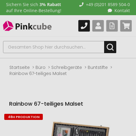
Sichern Sie sich
3% Rabatt
+49 (0)201 8589 504-0
auf Ihre Online-Bestellung!
Kontakt
Startseite
Büro
Schreibgeräte
Buntstifte
Rainbow 67-teiliges Malset
Rainbow 67-teiliges Malset
48H PRODUKTION
Zum
Ende
der