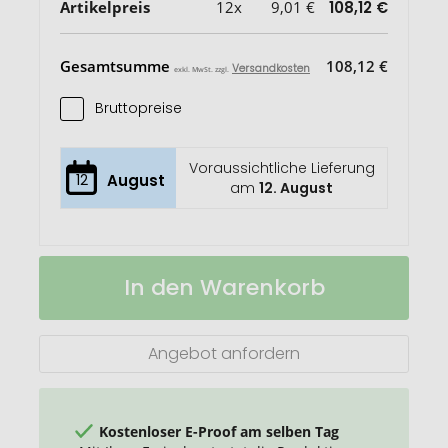
Artikelpreis
12x
9,01 €
108,12 €
Gesamtsumme
108,12 €
Versandkosten
exkl. MwSt. zzgl.
Bruttopreise
Voraussichtliche Lieferung
12
August
am
12. August
Rainbow
Auf
In den Warenkorb
67-
Lager
teiliges
Malset
Angebot anfordern
Kostenloser E-Proof am selben Tag