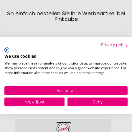
So einfach bestellen Sie Ihre Werbeartikel bei
Pinkcube
Privacy policy
We use cookies
We may place these for analysis of our visitor data, to improve our website,
Schritt 1:
show personalised content and to give you a great website experience. For
more information about the cookies we use open the settings.
Artikelkonfiguration
Wählen Sie Ihre gewünschten
Werbeartikel aus und passen Sie diese
Accept all
nach Ihren Vorstellungen an.
Anschließend legen Sie die konfigurierten
No, adjust
Deny
Artikel in Ihren Warenkorb.