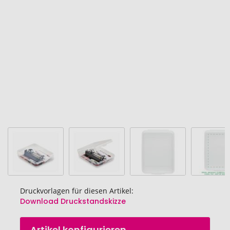
Bildgalerie
springen
Druckvorlagen für diesen Artikel:
Download Druckstandskizze
Zum
Artikel konfigurieren