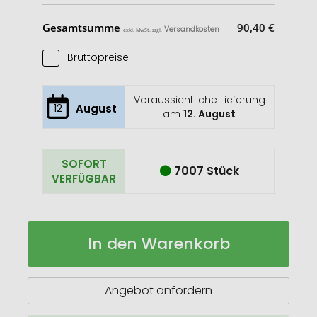
Gesamtsumme
90,40 €
Versandkosten
exkl. MwSt. zzgl.
Bruttopreise
Voraussichtliche Lieferung
12
August
am
12. August
SOFORT
7007 Stück
VERFÜGBAR
REPAIR
Auf
In den Warenkorb
Fahrrad-
Lager
Reparaturset
Angebot anfordern