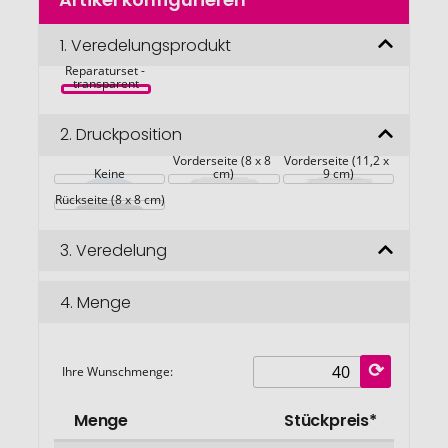
Anfang
der
Bildgalerie
1.
Veredelungsprodukt
REPAIR Fahrrad-
springen
Reparaturset - 
transparent
2.
Druckposition
Vorderseite (8 x 8 
Vorderseite (11,2 x 
Keine
cm)
9 cm)
Rückseite (8 x 8 cm)
3.
Veredelung
4.
Menge
Ihre Wunschmenge:
Menge
Stückpreis*