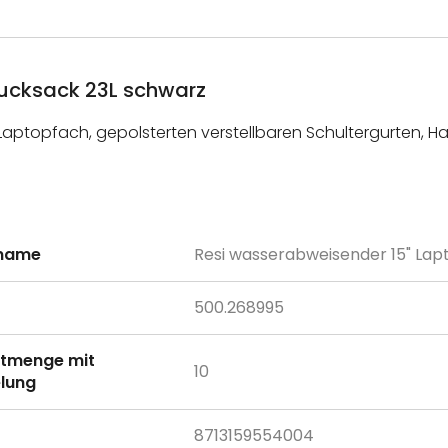
ucksack 23L schwarz
ptopfach, gepolsterten verstellbaren Schultergurten, Hau
lname
Resi wasserabweisender 15" La
onen
500.268995
tmenge mit
10
lung
8713159554004