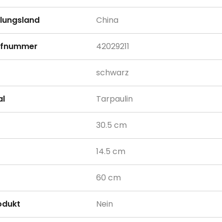
llungsland
China
rifnummer
42029211
schwarz
al
Tarpaulin
30.5 cm
14.5 cm
60 cm
odukt
Nein