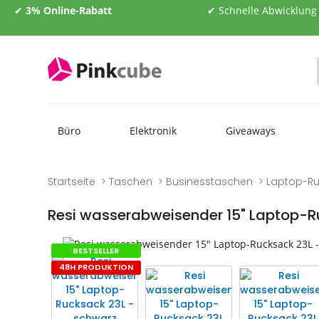
✔
3% Online-Rabatt
✔ Schnelle Abwicklung
Büro
Elektronik
Giveaways
Startseite
Taschen
Businesstaschen
Laptop-R
Resi wasserabweisender 15" Laptop-R
Zum
Zum
BESTSELLER
Ende
Anfang
48H PRODUKTION
der
der
Bildgalerie
Bildgalerie
springen
springen