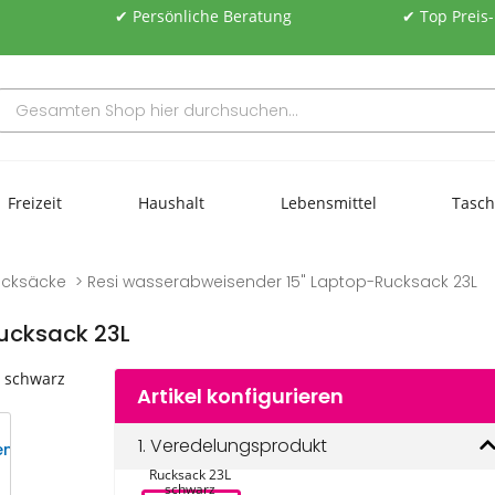
✔ Persönliche Beratung
✔ Top Preis
Freizeit
Haushalt
Lebensmittel
Tasc
ucksäcke
Resi wasserabweisender 15" Laptop-Rucksack 23L
ucksack 23L
Artikel konfigurieren
Resi 
1.
Veredelungsprodukt
wasserabweisender 
15" Laptop-
Rucksack 23L 
schwarz 