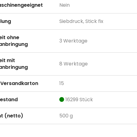
schinengeeignet
Nein
lung
Siebdruck, Stick fix
eit ohne
3 Werktage
anbringung
eit mit
8 Werktage
anbringung
Versandkarton
15
estand
16299 Stück
t (netto)
500 g