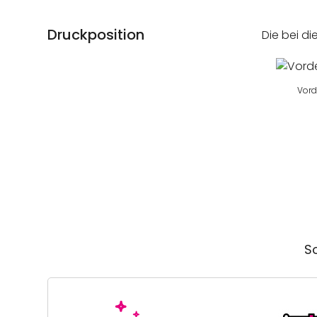
Druckposition
Die bei di
Vord
So