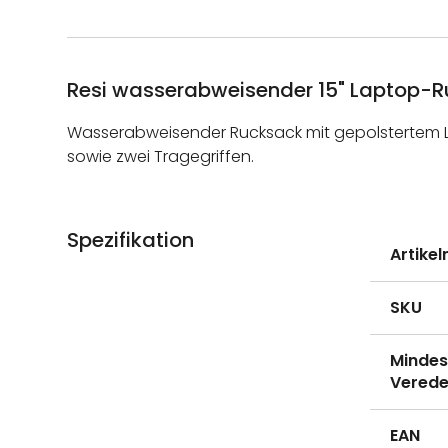
Resi wasserabweisender 15" Laptop-R
Wasserabweisender Rucksack mit gepolstertem La
sowie zwei Tragegriffen.
Spezifikation
Weitere
Artike
Informati
SKU
Mindes
Verede
EAN