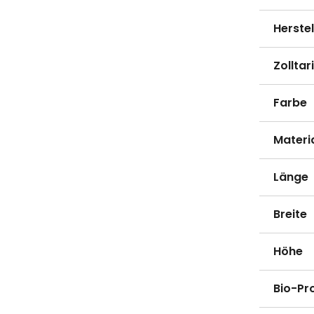
Herste
Zollta
Farbe
Materi
Länge
Breite
Höhe
Bio-Pr