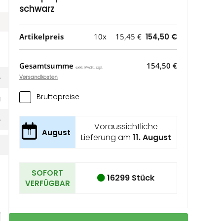
schwarz
Artikelpreis
10x
15,45 €
154,50 €
Gesamtsumme
154,50 €
exkl. MwSt. zzgl.
Versandkosten
Bruttopreise
Voraussichtliche
11
August
Lieferung am
11. August
SOFORT
16299 Stück
VERFÜGBAR
Resi
Auf