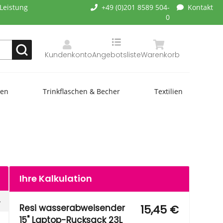
-Leistung
+49 (0)201 8589 504-
Kontakt
0
Kundenkonto
Angebotsliste
Warenkorb
hen
Trinkflaschen & Becher
Textilien
Ihre Kalkulation
Resi wasserabweisender
15,45 €
15" Laptop-Rucksack 23L