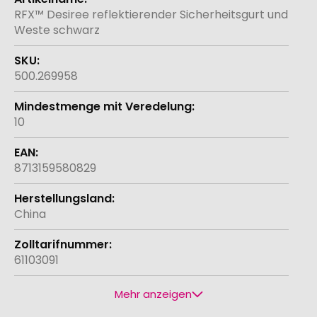
Informationen
RFX™ Desiree reflektierender Sicherheitsgurt und
Weste schwarz
500.269958
10
8713159580829
China
61103091
Mehr anzeigen