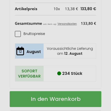
Artikelpreis
10x
13,38 €
133,80 €
Gesamtsumme
133,80 €
Versandkosten
exkl. MwSt. zzgl.
Bruttopreise
Voraussichtliche Lieferung
12
August
am
12. August
SOFORT
234 Stück
VERFÜGBAR
RFX™
Auf
In den Warenkorb
Desiree
Lager
reflektierender
Sicherheitsgurt