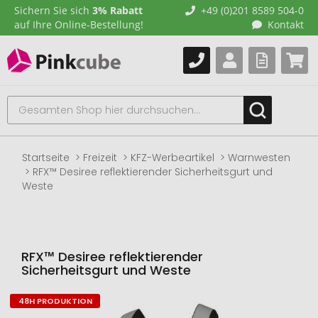
Sichern Sie sich
3% Rabatt
+49 (0)201 8589 504-0
auf Ihre Online-Bestellung!
Kontakt
Startseite
Freizeit
KFZ-Werbeartikel
Warnwesten
RFX™ Desiree reflektierender Sicherheitsgurt und
Weste
RFX™ Desiree reflektierender
Sicherheitsgurt und Weste
48H PRODUKTION
Zum