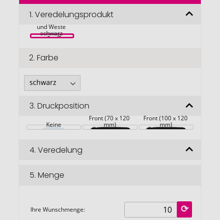
der
RFX™ Desiree 
Bildgalerie
1.
Veredelungsprodukt
reflektierender 
Sicherheitsgurt 
springen
und Weste 
schwarz 
2.
Farbe
3.
Druckposition
Front (70 x 120 
Front (100 x 120 
Keine
mm)
mm)
4.
Veredelung
5.
Menge
Ihre Wunschmenge: