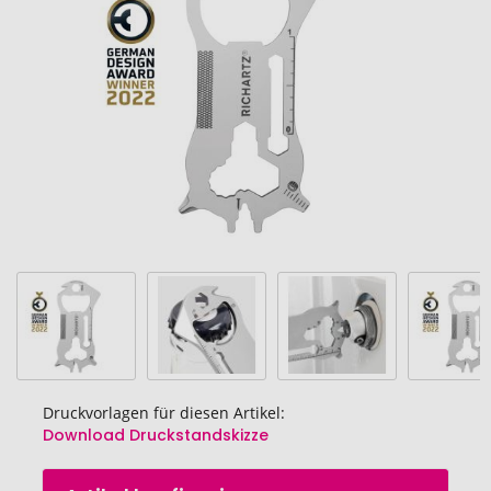
Bildgalerie
springen
Druckvorlagen für diesen Artikel:
Download Druckstandskizze
Zum