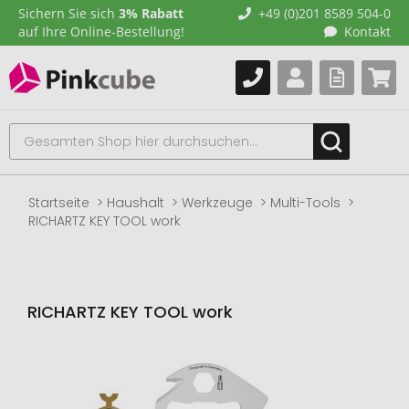
Sichern Sie sich
3% Rabatt
+49 (0)201 8589 504-0
auf Ihre Online-Bestellung!
Kontakt
Startseite
Haushalt
Werkzeuge
Multi-Tools
RICHARTZ KEY TOOL work
RICHARTZ KEY TOOL work
Zum
Ende
der