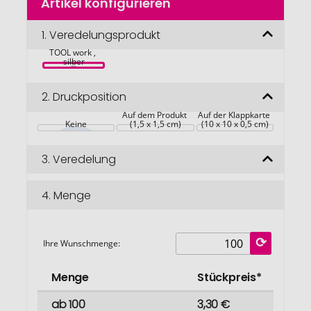
Artikel konfigurieren
Anfang
der
Bildgalerie
1.
Veredelungsprodukt
RICHARTZ KEY 
springen
TOOL work , 
silber
2.
Druckposition
Auf dem Produkt 
Auf der Klappkarte 
Keine
(1,5 x 1,5 cm)
(10 x 10 x 0,5 cm)
3.
Veredelung
4.
Menge
Ihre Wunschmenge:
Menge
Stückpreis*
ab 100
3,30 €