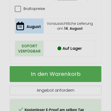
Bruttopreise
Voraussichtliche Lieferung
14
August
am
14. August
SOFORT
Auf Lager
VERFÜGBAR
RICHARTZ
Auf
In den Warenkorb
KEY
Lager
TOOL
work
Angebot anfordern
Kostenloser E-Proof am selben Tag