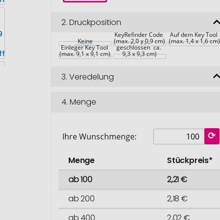
2.
Druckposition
Anbringung 
KeyRefinder Code 
Verpackung Key 
Auf dem Key Tool 
Keine
(max. 2,0 x 0,9 cm)
Tool (Mäppchen 
(max. 1,4 x 1,6 cm)
Einleger Key Tool 
geschlossen  ca. 
(max. 9,1 x 9,1 cm)
9,3 x 9,3 cm)
3.
Veredelung
4.
Menge
Ihre Wunschmenge:
Menge
Stückpreis*
ab 100
2,21 €
ab 200
2,18 €
ab 400
2,02 €