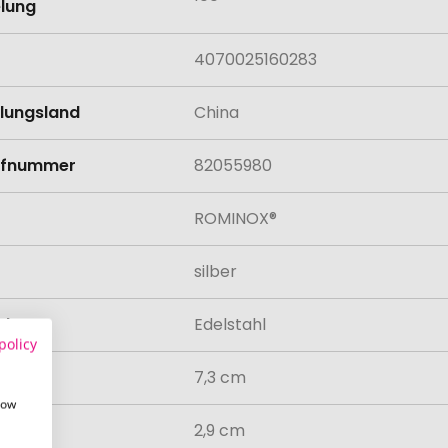
lung
4070025160283
llungsland
China
rifnummer
82055980
ROMINOX®
silber
al
Edelstahl
policy
7,3 cm
how
2,9 cm