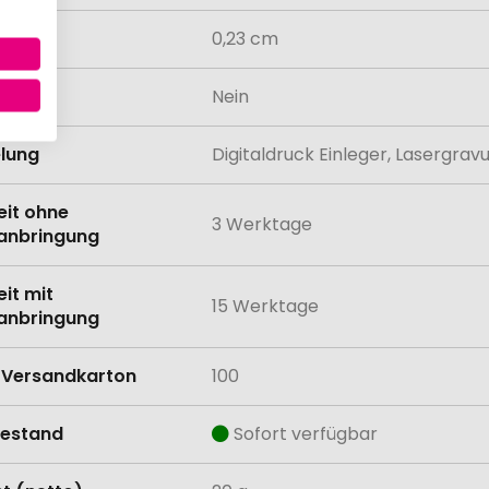
0,23 cm
odukt
Nein
lung
Digitaldruck Einleger, Lasergra
eit ohne
3 Werktage
anbringung
eit mit
15 Werktage
anbringung
Versandkarton
100
estand
Sofort verfügbar