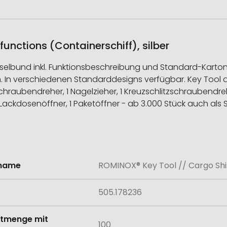
unctions (Containerschiff), silber
lüsselbund inkl. Funktionsbeschreibung und Standard-Kart
 In verschiedenen Standarddesigns verfügbar. Key Tool al
chraubendreher, 1 Nagelzieher, 1 Kreuzschlitzschraubendrehe
), 1 Lackdosenöffner, 1 Paketöffner - ab 3.000 Stück auch al
lname
ROMINOX® Key Tool // Cargo Ship 
onen
505.178236
tmenge mit
100