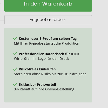
In den Warenkorb
Key
Lager
Tool
//
Cargo
Angebot anfordern
Ship
-
19
functions
Kostenloser E-Proof am selben Tag
(Containerschiff)
Mit Ihrer Freigabe startet die Produktion
Professioneller Datencheck für 0,00€
Wir prüfen Ihr Logo für den Druck
Risikofreies Einkaufen
Stornieren ohne Risiko bis zur Druckfreigabe
Exklusiver Preisvorteil
3% Rabatt auf Ihre Online-Bestellung