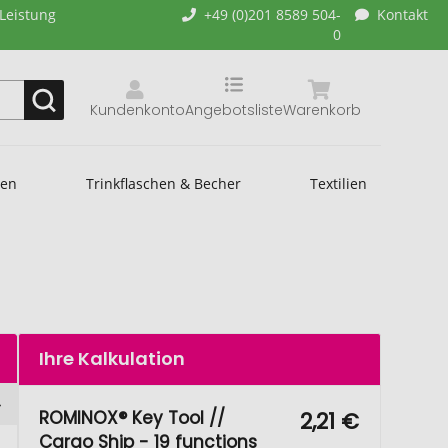
-Leistung
+49 (0)201 8589 504-
Kontakt
0
Kundenkonto
Angebotsliste
Warenkorb
hen
Trinkflaschen & Becher
Textilien
Ihre Kalkulation
ROMINOX® Key Tool //
2,21 €
Cargo Ship - 19 functions