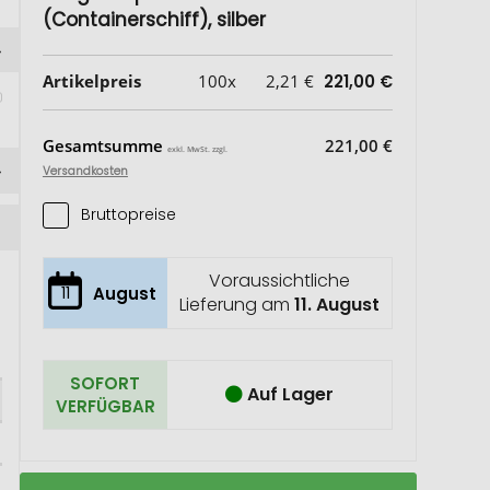
(Containerschiff), silber
Artikelpreis
100x
2,21 €
221,00 €
Gesamtsumme
221,00 €
exkl. MwSt. zzgl.
Versandkosten
Bruttopreise
Voraussichtliche
11
August
Lieferung am
11. August
SOFORT
Auf Lager
VERFÜGBAR
ROMINOX®
Auf