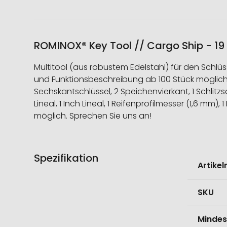
ROMINOX® Key Tool // Cargo Ship - 19 f
Multitool (aus robustem Edelstahl) für den Sch
und Funktionsbeschreibung ab 100 Stück möglich.
Sechskantschlüssel, 2 Speichenvierkant, 1 Schlitzs
Lineal, 1 Inch Lineal, 1 Reifenprofilmesser (1,6 mm
möglich. Sprechen Sie uns an!
Spezifikation
Weitere
Artike
Informati
SKU
Mindes