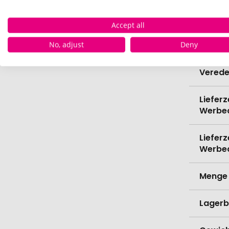
Höhe
Accept all
Bio-Pr
No, adjust
Deny
Verede
Lieferz
Werbe
Lieferz
Werbe
Menge 
Lagerb