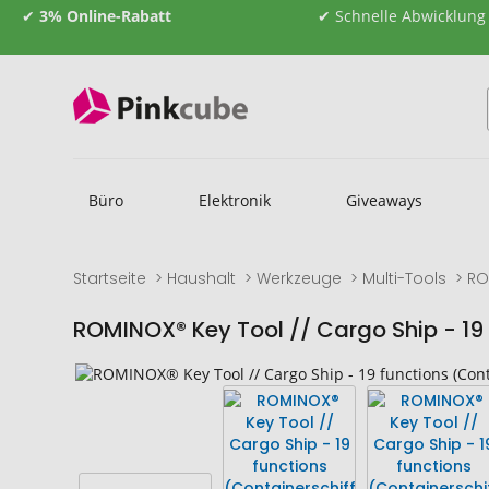
✔
3% Online-Rabatt
✔ Schnelle Abwicklung
Büro
Elektronik
Giveaways
Startseite
Haushalt
Werkzeuge
Multi-Tools
RO
ROMINOX® Key Tool // Cargo Ship - 19 
Zum
Zum
Ende
Anfang
der
der
Bildgalerie
Bildgalerie
springen
springen