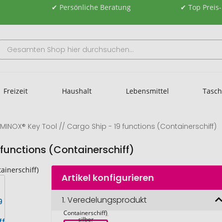
✔ Persönliche Beratung
✔ Top Preis
Freizeit
Haushalt
Lebensmittel
Tasc
MINOX® Key Tool // Cargo Ship - 19 functions (Containerschiff)
functions (Containerschiff)
Artikel konfigurieren
ROMINOX® Key 
Tool // Cargo 
1.
Veredelungsprodukt
Ship - 19 
functions 
(Containerschiff), 
silber