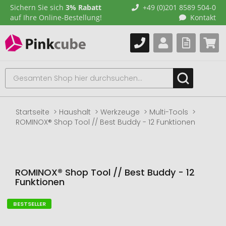
Sichern Sie sich
3% Rabatt
+49 (0)201 8589 504-0
auf Ihre Online-Bestellung!
Kontakt
Startseite
Haushalt
Werkzeuge
Multi-Tools
ROMINOX® Shop Tool // Best Buddy - 12 Funktionen
ROMINOX® Shop Tool // Best Buddy - 12
Funktionen
BESTSELLER
Zum
Ende