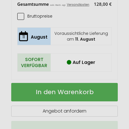
Gesamtsumme
128,00 €
Versandkosten
exkl. MwSt. zzgl.
Bruttopreise
Voraussichtliche Lieferung
11
August
am
11. August
SOFORT
Auf Lager
VERFÜGBAR
ROMINOX®
Auf
In den Warenkorb
Shop
Lager
Tool
//
Best
Angebot anfordern
Buddy
-
12