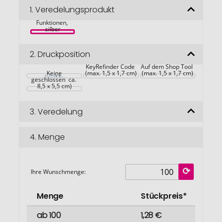
ROMINOX® 
Bildgalerie
1.
Veredelungsprodukt
Shop Tool // 
Best Buddy - 12 
springen
Funktionen, 
silber
2.
Druckposition
Anbringung 
Verpackung Shop 
KeyRefinder Code 
Auf dem Shop Tool 
Tool (Mäppchen 
Keine
(max. 1,5 x 1,7 cm)
(max. 1,5 x 1,7 cm)
geschlossen  ca. 
8,5 x 5,5 cm)
3.
Veredelung
4.
Menge
Ihre Wunschmenge:
Menge
Stückpreis*
ab 100
1,28 €