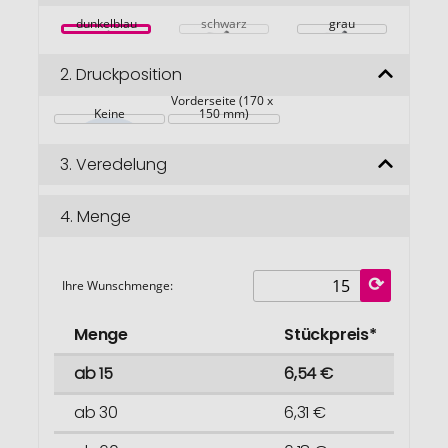
springen
dunkelblau
schwarz
grau
2.
Druckposition
Vorderseite (170 x 
Keine
150 mm)
3.
Veredelung
4.
Menge
Ihre Wunschmenge:
Menge
Stückpreis*
ab 15
6,54 €
ab 30
6,31 €