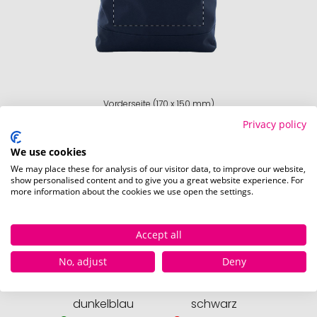
Vorderseite (170 x 150 mm)
Privacy policy
We use cookies
We may place these for analysis of our visitor data, to improve our website,
Verfügbare Farben
show personalised content and to give you a great website experience. For
more information about the cookies we use open the settings.
Accept all
No, adjust
Deny
dunkelblau
schwarz