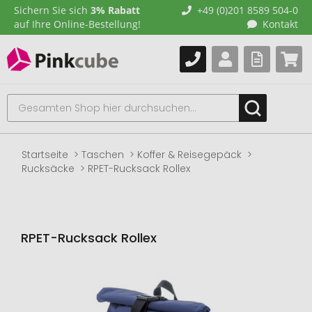
Sichern Sie sich
3% Rabatt
+49 (0)201 8589 504-0
auf Ihre Online-Bestellung!
Kontakt
Startseite
Taschen
Koffer & Reisegepäck
Rucksäcke
RPET-Rucksack Rollex
RPET-Rucksack Rollex
Zum
Ende
der