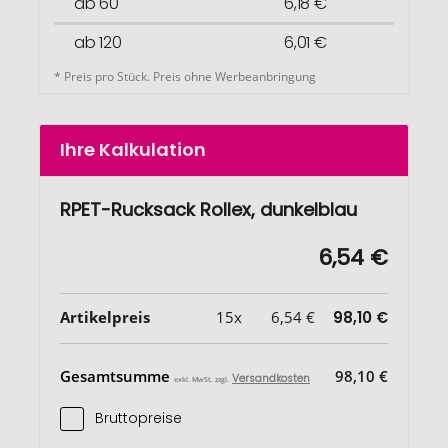
ab 60
6,18 €
ab 120
6,01 €
* Preis pro Stück. Preis ohne Werbeanbringung
Ihre Kalkulation
RPET-Rucksack Rollex, dunkelblau
6,54 €
Artikelpreis
15x
6,54 €
98,10 €
Gesamtsumme
98,10 €
Versandkosten
exkl. MwSt. zzgl.
Bruttopreise