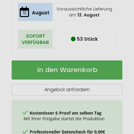
Voraussichtliche Lieferung
12
August
am
12. August
SOFORT
53 Stück
VERFÜGBAR
RPET-
Auf
In den Warenkorb
Rucksack
Lager
Rollex
Angebot anfordern
Kostenloser E-Proof am selben Tag
Mit Ihrer Freigabe startet die Produktion
Professioneller Datencheck für 0,00€