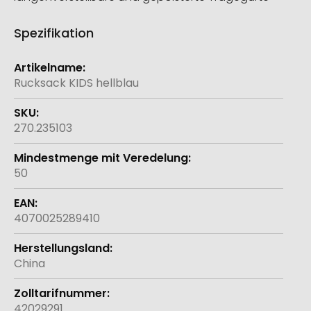
Spezifikation
Weitere
Informationen
Rucksack KIDS hellblau
270.235103
50
4070025289410
China
42029291