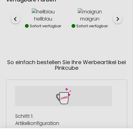
hellblau
maigrün
mar
Sofort verfügbar
Sofort verfügbar
Sofor
So einfach bestellen Sie Ihre Werbeartikel bei
Pinkcube
Schritt 1:
Artikelkonfiguration
Wählen Sie Ihre gewünschten