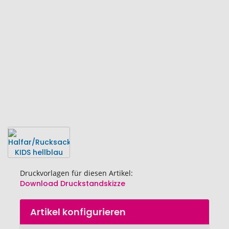
Bildgalerie
springen
Druckvorlagen für diesen Artikel:
Download Druckstandskizze
Zum
Artikel konfigurieren
Anfang
der