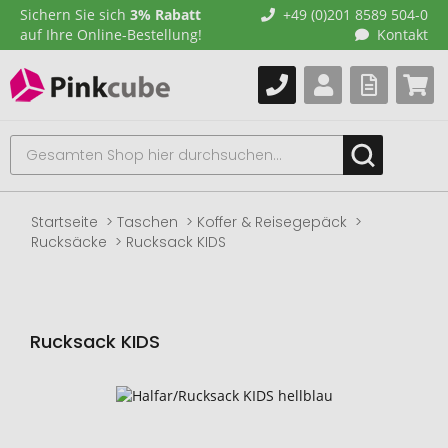
Sichern Sie sich
3% Rabatt
+49 (0)201 8589 504-0
auf Ihre Online-Bestellung!
Kontakt
Startseite
Taschen
Koffer & Reisegepäck
Rucksäcke
Rucksack KIDS
Rucksack KIDS
Zum
Ende
der