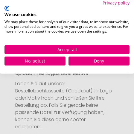
Privacy policy
Werbeartikel aus und passen Sie diese
nach Ihren Vorstellungen an.
We use cookies
Anschließend legen Sie die konfigurierten
We may place these for analysis of our visitor data, to improve our website,
Artikel in Ihren Warenkorb.
show personalised content and to give you a great website experience. For
more information about the cookies we use open the settings.
Accept all
No, adjust
Deny
Schritt 2:
Upload Ihres Logos oder Motivs
Laden Sie auf unserer
Bestellabschlussseite (Checkout) Ihr Logo
oder Motiv hoch und schließen Sie Ihre
Bestellung ab. Falls Sie gerade keine
passende Datei zur Verfügung haben,
können Sie diese gerne später
nachliefern.