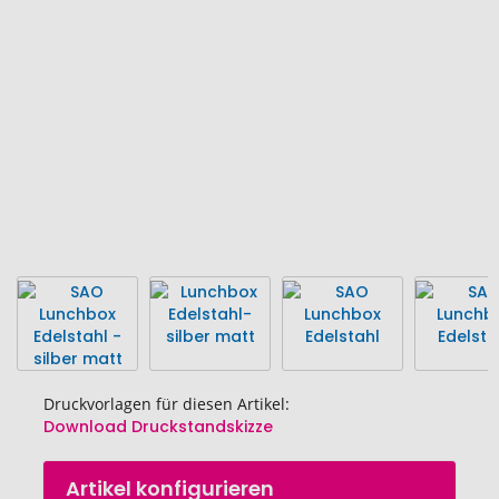
Bildgalerie
springen
Druckvorlagen für diesen Artikel:
Download Druckstandskizze
Zum
Artikel konfigurieren
Anfang