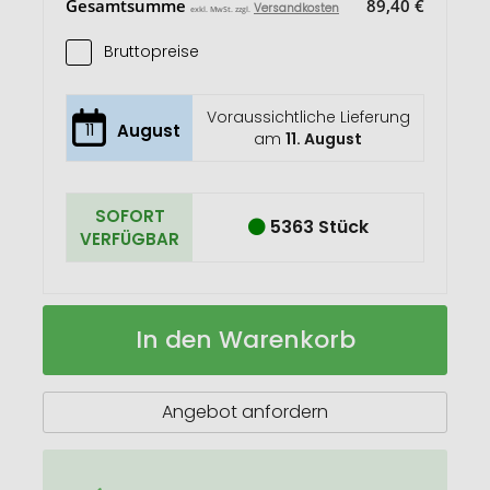
Gesamtsumme
89,40 €
Versandkosten
exkl. MwSt. zzgl.
Bruttopreise
Voraussichtliche Lieferung
11
August
am
11. August
SOFORT
5363 Stück
VERFÜGBAR
SAO
Auf
In den Warenkorb
Lunchbox
Lager
Edelstahl
Angebot anfordern