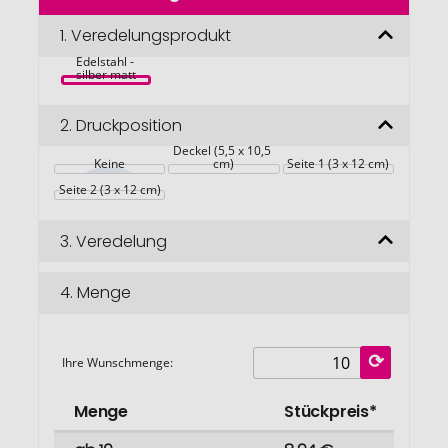
der
Bildgalerie
1.
Veredelungsprodukt
SAO Lunchbox 
springen
Edelstahl - 
silber matt
2.
Druckposition
Deckel (5,5 x 10,5 
Keine
cm)
Seite 1 (3 x 12 cm)
Seite 2 (3 x 12 cm)
3.
Veredelung
4.
Menge
Ihre Wunschmenge:
Menge
Stückpreis*