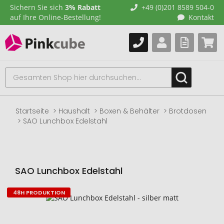
Sichern Sie sich
3% Rabatt
+49 (0)201 8589 504-0
auf Ihre Online-Bestellung!
Kontakt
Startseite
Haushalt
Boxen & Behälter
Brotdosen
SAO Lunchbox Edelstahl
SAO Lunchbox Edelstahl
48H PRODUKTION
Zum
Ende
der