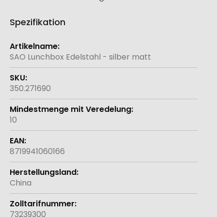
Spezifikation
Weitere
Informationen
SAO Lunchbox Edelstahl - silber matt
350.271690
10
8719941060166
China
73239300