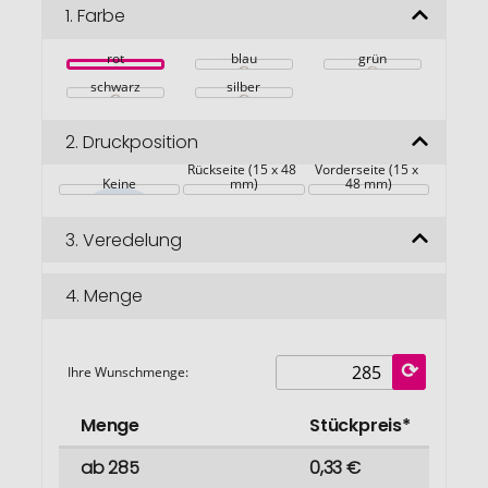
Bildgalerie
1.
Farbe
springen
rot
blau
grün
schwarz
silber
2.
Druckposition
Rückseite (15 x 48 
Vorderseite (15 x 
Keine
mm)
48 mm)
3.
Veredelung
4.
Menge
Ihre Wunschmenge:
Menge
Stückpreis*
ab 285
0,33 €