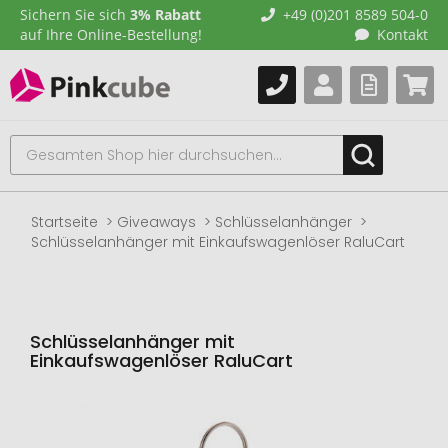
Sichern Sie sich
3% Rabatt
+49 (0)201 8589 504-0
auf Ihre Online-Bestellung!
Kontakt
Startseite
Giveaways
Schlüsselanhänger
Schlüsselanhänger mit Einkaufswagenlöser RaluCart
Schlüsselanhänger mit
Einkaufswagenlöser RaluCart
Zum
Ende