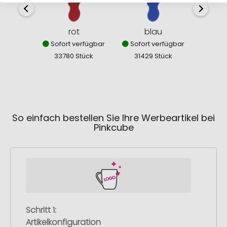
rot
blau
Sofort verfügbar
Sofort verfügbar
Sofor
33780 Stück
31429 Stück
274
So einfach bestellen Sie Ihre Werbeartikel bei
Pinkcube
Schritt 1:
Artikelkonfiguration