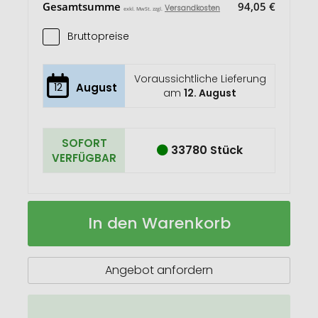
Gesamtsumme
94,05 €
Versandkosten
exkl. MwSt. zzgl.
Bruttopreise
Voraussichtliche Lieferung
12
August
am
12. August
SOFORT
33780 Stück
VERFÜGBAR
Schlüsselanhänger
Auf
In den Warenkorb
mit
Lager
Einkaufswagenlöser
RaluCart
Angebot anfordern